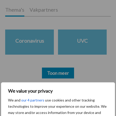
Thema's
Vakpartners
Coronavirus
UVC
Toon meer
We value your privacy
Primaire
Recent nieuws
Partner nieuws
We and
our 4 partners
use cookies and other tracking
Sidebar
technologies to improve your experience on our website. We
30 dec
Hervorming flexibele
may store and/or access information from your device and