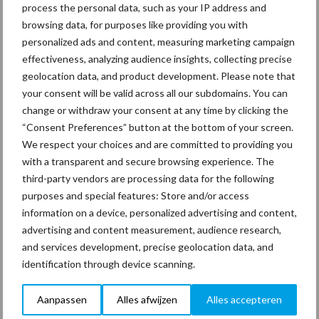
arbeidscontracten kent mitsen en
process the personal data, such as your IP address and
maren
browsing data, for purposes like providing you with
personalized ads and content, measuring marketing campaign
effectiveness, analyzing audience insights, collecting precise
29 dec
Freddy van de Ridder Cleaners:
geolocation data, and product development. Please note that
“Glazenwassen zit in m’n bloed,
your consent will be valid across all our subdomains. You can
maar innoveren is mijn toekomst”
change or withdraw your consent at any time by clicking the
“Consent Preferences” button at the bottom of your screen.
24 dec
Friendship Sports Centre maakt
We respect your choices and are committed to providing you
vrienden voor het leven
with a transparent and secure browsing experience. The
third-party vendors are processing data for the following
purposes and special features: Store and/or access
23 dec
Business Apps: breng rust in de
information on a device, personalized advertising and content,
schoonmaakchaos
advertising and content measurement, audience research,
and services development, precise geolocation data, and
identification through device scanning.
22 dec
Sportschool Saints & Stars moet
oud-schoonmakers alsnog betalen
Aanpassen
Alles afwijzen
Alles accepteren