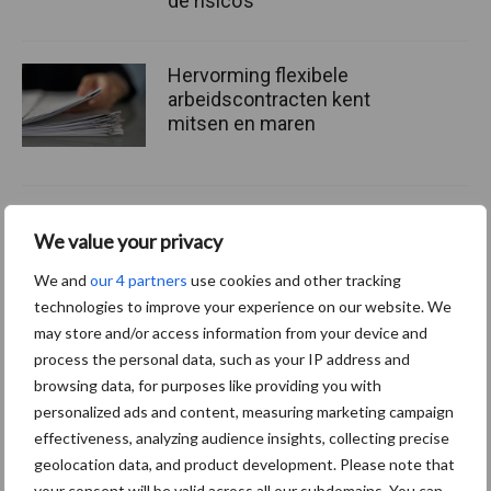
de risico’s
Hervorming flexibele
arbeidscontracten kent
mitsen en maren
We value your privacy
Thema's
Vakpartners
We and
our 4 partners
use cookies and other tracking
technologies to improve your experience on our website. We
may store and/or access information from your device and
process the personal data, such as your IP address and
Coronavirus
UVC
browsing data, for purposes like providing you with
personalized ads and content, measuring marketing campaign
effectiveness, analyzing audience insights, collecting precise
geolocation data, and product development. Please note that
your consent will be valid across all our subdomains. You can