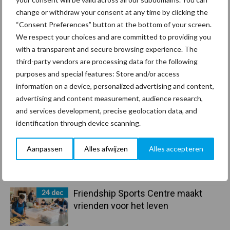
Toon meer
change or withdraw your consent at any time by clicking the
“Consent Preferences” button at the bottom of your screen.
We respect your choices and are committed to providing you
with a transparent and secure browsing experience. The
Primaire
Recent nieuws
Partner nieuws
third-party vendors are processing data for the following
Sidebar
purposes and special features: Store and/or access
information on a device, personalized advertising and content,
30 dec
Hervorming flexibele
advertising and content measurement, audience research,
arbeidscontracten kent mitsen en
and services development, precise geolocation data, and
maren
identification through device scanning.
29 dec
Freddy van de Ridder Cleaners:
Aanpassen
Alles afwijzen
Alles accepteren
“Glazenwassen zit in m’n bloed,
maar innoveren is mijn toekomst”
24 dec
Friendship Sports Centre maakt
vrienden voor het leven