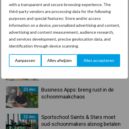
30 dec
Hervorming flexibele
with a transparent and secure browsing experience. The
arbeidscontracten kent mitsen en
third-party vendors are processing data for the following
maren
purposes and special features: Store and/or access
information on a device, personalized advertising and content,
advertising and content measurement, audience research,
29 dec
Freddy van de Ridder Cleaners:
and services development, precise geolocation data, and
“Glazenwassen zit in m’n bloed,
identification through device scanning.
maar innoveren is mijn toekomst”
Aanpassen
Alles afwijzen
Alles accepteren
24 dec
Friendship Sports Centre maakt
vrienden voor het leven
23 dec
Business Apps: breng rust in de
schoonmaakchaos
22 dec
Sportschool Saints & Stars moet
oud-schoonmakers alsnog betalen