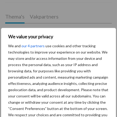
Thema's
Vakpartners
We value your privacy
We and
our 4 partners
use cookies and other tracking
Coronavirus
UVC
technologies to improve your experience on our website. We
may store and/or access information from your device and
process the personal data, such as your IP address and
browsing data, for purposes like providing you with
personalized ads and content, measuring marketing campaign
Toon meer
effectiveness, analyzing audience insights, collecting precise
geolocation data, and product development. Please note that
your consent will be valid across all our subdomains. You can
Primaire
change or withdraw your consent at any time by clicking the
Recent nieuws
Partner nieuws
“Consent Preferences” button at the bottom of your screen.
Sidebar
We respect your choices and are committed to providing you