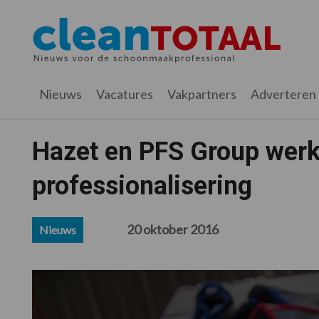
Spring
Door
Spring
Spring
naar
naar
naar
naar
Cleantotaal.nl
Het
de
de
de
de
hoofdnavigatie
hoofd
eerste
voettekst
laatste
inhoud
sidebar
nieuws
Nieuws
Vacatures
Vakpartners
Adverteren
voor
de
professionele
Hazet en PFS Group werk
schoonmaak
professionalisering
20 oktober 2016
Nieuws