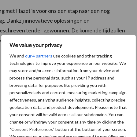
 met Hazet is voor ons een stap naar een nog
g. Dankzij innovatieve oplossingen en
tgeschreven tender gewonnen. De komende tijd zullen
s op Lean & Green.
We value your privacy
We and
our 4 partners
use cookies and other tracking
technologies to improve your experience on our website. We
may store and/or access information from your device and
process the personal data, such as your IP address and
browsing data, for purposes like providing you with
personalized ads and content, measuring marketing campaign
effectiveness, analyzing audience insights, collecting precise
geolocation data, and product development. Please note that
your consent will be valid across all our subdomains. You can
change or withdraw your consent at any time by clicking the
“Consent Preferences” button at the bottom of your screen.
We respect your choices and are committed to providing you