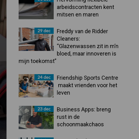
arbeidscontracten kent
mitsen en maren
29 dec
Freddy van de Ridder
Cleaners:
“Glazenwassen zit in m’n
bloed, maar innoveren is
mijn toekomst”
24 dec
Friendship Sports Centre
maakt vrienden voor het
leven
23 dec
Business Apps: breng
rust in de
schoonmaakchaos