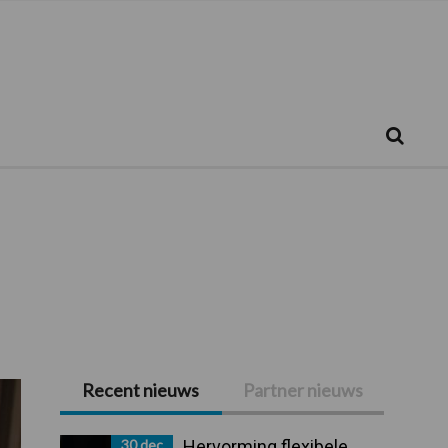
Zoeken...
Zoek
Recent nieuws
Partner nieuws
Primaire
Sidebar
30 dec
Hervorming flexibele