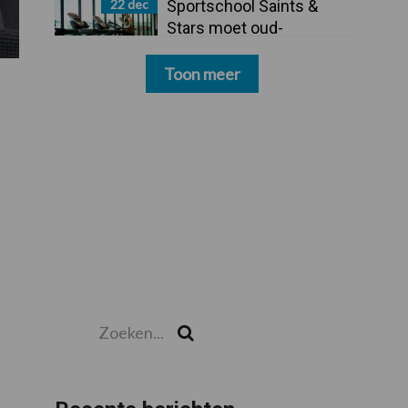
22 dec
Sportschool Saints &
Stars moet oud-
schoonmakers alsnog
betalen
Toon meer
Zoeken...
Zoek