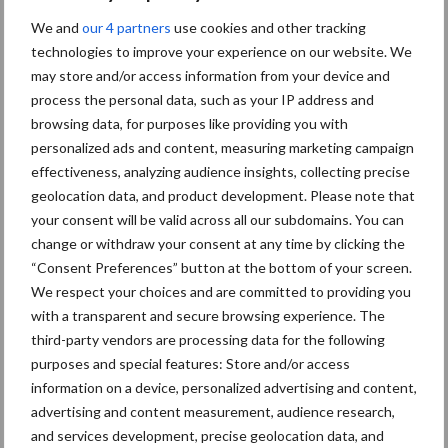
Toon meer
We and
our 4 partners
use cookies and other tracking
technologies to improve your experience on our website. We
may store and/or access information from your device and
Primaire
process the personal data, such as your IP address and
Recent nieuws
Partner nieuws
browsing data, for purposes like providing you with
Sidebar
personalized ads and content, measuring marketing campaign
30 dec
Hervorming flexibele
effectiveness, analyzing audience insights, collecting precise
arbeidscontracten kent mitsen en
geolocation data, and product development. Please note that
maren
your consent will be valid across all our subdomains. You can
change or withdraw your consent at any time by clicking the
29 dec
Freddy van de Ridder Cleaners:
“Consent Preferences” button at the bottom of your screen.
“Glazenwassen zit in m’n bloed,
We respect your choices and are committed to providing you
maar innoveren is mijn toekomst”
with a transparent and secure browsing experience. The
third-party vendors are processing data for the following
purposes and special features: Store and/or access
24 dec
Friendship Sports Centre maakt
information on a device, personalized advertising and content,
vrienden voor het leven
advertising and content measurement, audience research,
and services development, precise geolocation data, and