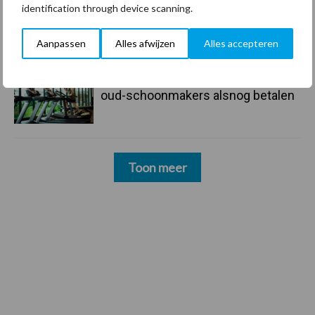
identification through device scanning.
23 dec
Business Apps: breng rust in de
schoonmaakchaos
Aanpassen
Alles afwijzen
Alles accepteren
22 dec
Sportschool Saints & Stars moet
oud-schoonmakers alsnog betalen
Toon meer