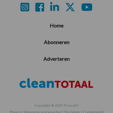
Footer
Home
Abonneren
Adverteren
Copyright © 2025 Prosu BV
Privacy
|
Algemene voorwaarden
|
Disclaimer
|
Cookiebeleid