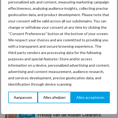
personalized ads and content, measuring marketing campaign
effectiveness, analyzing audience insights, collecting precise
Coronavirus
UVC
geolocation data, and product development. Please note that
your consent will be valid across all our subdomains. You can
change or withdraw your consent at any time by clicking the
“Consent Preferences” button at the bottom of your screen.
We respect your choices and are committed to providing you
with a transparent and secure browsing experience. The
Toon meer
third-party vendors are processing data for the following
purposes and special features: Store and/or access
information on a device, personalized advertising and content,
Primaire
advertising and content measurement, audience research,
Recent nieuws
Partner nieuws
and services development, precise geolocation data, and
Sidebar
identification through device scanning.
30 dec
Hervorming flexibele
arbeidscontracten kent mitsen en
Aanpassen
Alles afwijzen
Alles accepteren
maren
29 dec
Freddy van de Ridder Cleaners: