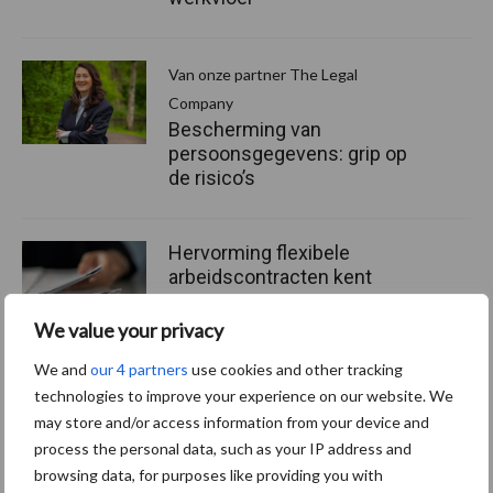
Van onze partner The Legal
Company
Bescherming van
persoonsgegevens: grip op
de risico’s
Hervorming flexibele
arbeidscontracten kent
mitsen en maren
We value your privacy
We and
our 4 partners
use cookies and other tracking
technologies to improve your experience on our website. We
Thema's
Vakpartners
may store and/or access information from your device and
process the personal data, such as your IP address and
browsing data, for purposes like providing you with