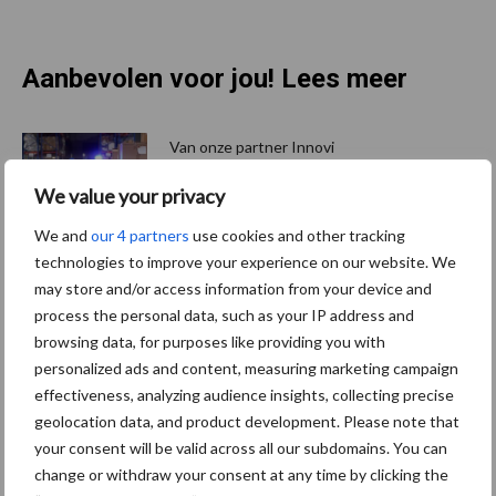
Aanbevolen voor jou! Lees meer
Van onze partner Innovi
Beetle veegrobot: jouw
We value your privacy
slimme hulp op de
werkvloer
We and
our 4 partners
use cookies and other tracking
technologies to improve your experience on our website. We
may store and/or access information from your device and
Van onze partner The Legal
process the personal data, such as your IP address and
Company
browsing data, for purposes like providing you with
Bescherming van
personalized ads and content, measuring marketing campaign
persoonsgegevens: grip op
effectiveness, analyzing audience insights, collecting precise
de risico’s
geolocation data, and product development. Please note that
your consent will be valid across all our subdomains. You can
change or withdraw your consent at any time by clicking the
Hervorming flexibele