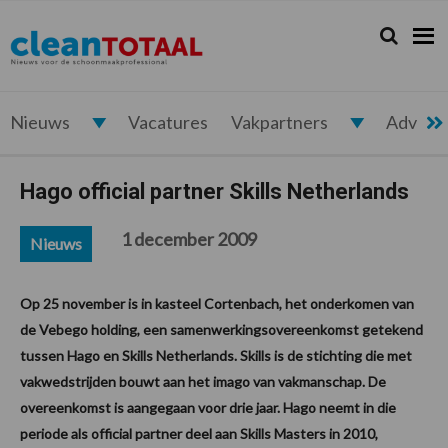
Spring
Door
Spring
Spring
naar
naar
naar
naar
Zoeken...
Zoek
Cleantotaal.nl
Het
de
de
de
de
hoofdnavigatie
hoofd
eerste
voettekst
laatste
inhoud
sidebar
nieuws
voor
Nieuws
Vacatures
Vakpartners
Advert
de
professionele
Hago official partner Skills Netherlands
schoonmaak
1 december 2009
Nieuws
Op 25 november is in kasteel Cortenbach, het onderkomen van
de Vebego holding, een samenwerkingsovereenkomst getekend
tussen Hago en Skills Netherlands. Skills is de stichting die met
vakwedstrijden bouwt aan het imago van vakmanschap. De
overeenkomst is aangegaan voor drie jaar. Hago neemt in die
periode als official partner deel aan Skills Masters in 2010,