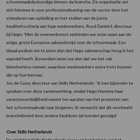
schoonmaakdeskundige binnen de branche. De organisatie zet
zich hiermee in voor professionalisering van de sector door het
stimuleren van opleiding en het stellen van de juiste
kwaliteitscriteria aan haar medewerkers. Ruud Danklof, directeur
bij Hago: ‘Met de overeenkomst verbinden we onze naam aan de
enige, grote Europese vakwedstrijd voor de schoonmaak. Een
ideaal podium om te laten zien dat Hago vakmanschap hoog in het
vaandel heeft. Bovendien laten we zien dat we het vak
bloedserieus nemen, waardoor medewerkers extra trots kunnen
zijn op hun beroep.’
Jos de Goey, directeur van Skills Netherlands: ‘Ik ben bijzonder te
spreken over deze samenwerking, omdat Hago hiermee haar
verantwoordelijkheid neemt ten aanzien van het promoten van
het schoonmaakvak naar jongeren. Ik verwacht dat dit voorbeeld
branchebreed door andere bedrijven zal worden gevolgd.’
Over Skills Netherlands
De stichting Skills Netherlands promoot het belang van het