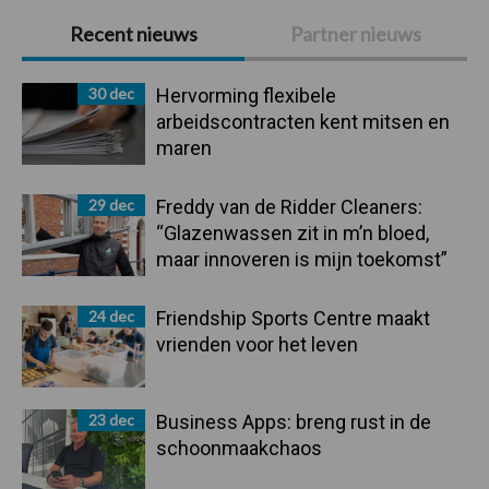
Primaire
Recent nieuws
Partner nieuws
Sidebar
30 dec
Hervorming flexibele
arbeidscontracten kent mitsen en
maren
29 dec
Freddy van de Ridder Cleaners:
“Glazenwassen zit in m’n bloed,
maar innoveren is mijn toekomst”
24 dec
Friendship Sports Centre maakt
vrienden voor het leven
23 dec
Business Apps: breng rust in de
schoonmaakchaos