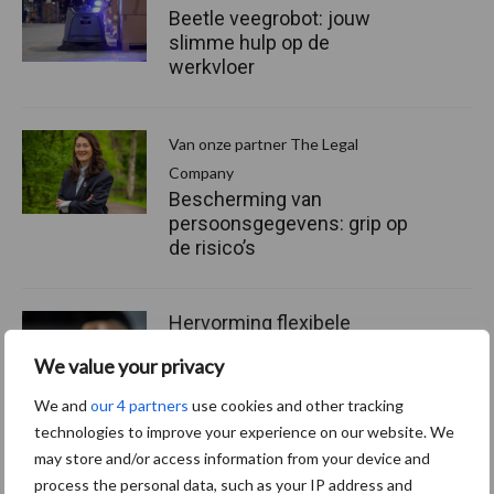
Beetle veegrobot: jouw
slimme hulp op de
werkvloer
Van onze partner The Legal
Company
Bescherming van
persoonsgegevens: grip op
de risico’s
Hervorming flexibele
arbeidscontracten kent
We value your privacy
mitsen en maren
We and
our 4 partners
use cookies and other tracking
technologies to improve your experience on our website. We
may store and/or access information from your device and
process the personal data, such as your IP address and
Thema's
Vakpartners