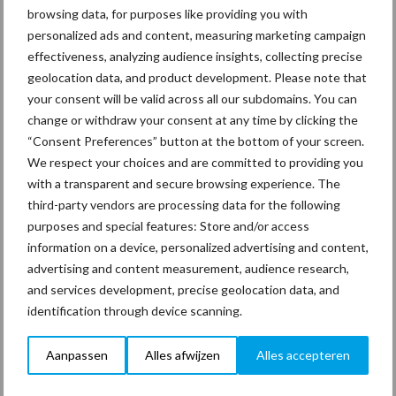
browsing data, for purposes like providing you with
personalized ads and content, measuring marketing campaign
effectiveness, analyzing audience insights, collecting precise
geolocation data, and product development. Please note that
your consent will be valid across all our subdomains. You can
Coronavirus
UVC
change or withdraw your consent at any time by clicking the
“Consent Preferences” button at the bottom of your screen.
We respect your choices and are committed to providing you
with a transparent and secure browsing experience. The
third-party vendors are processing data for the following
Toon meer
purposes and special features: Store and/or access
information on a device, personalized advertising and content,
advertising and content measurement, audience research,
Primaire
and services development, precise geolocation data, and
Recent nieuws
Partner nieuws
identification through device scanning.
Sidebar
30 dec
Hervorming flexibele
Aanpassen
Alles afwijzen
Alles accepteren
arbeidscontracten kent mitsen en
maren