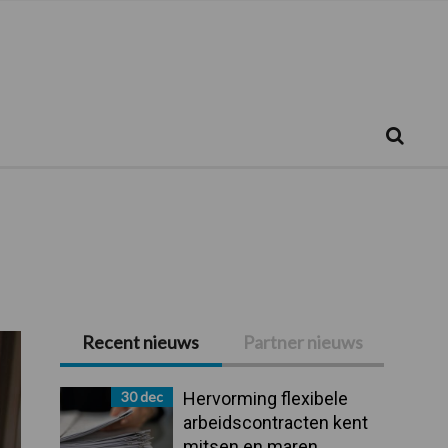
Zoeken...
Zoek
Recent nieuws
Partner nieuws
Primaire
Sidebar
30 dec
Hervorming flexibele
arbeidscontracten kent
mitsen en maren