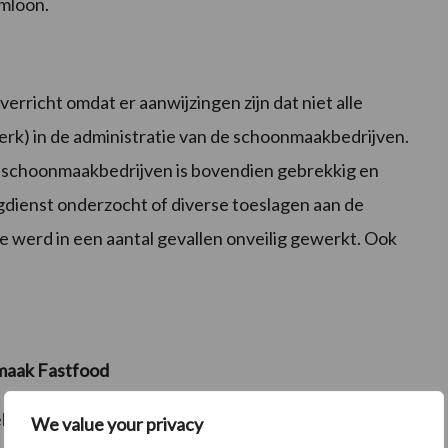
mloon.
rricht omdat er aanwijzingen zijn dat niet alle
k) in de administratie van de schoonmaakbedrijven.
de schoonmaakbedrijven is bovendien gebrekkig en
gdienst onderzocht of diverse toeslagen aan de
e werd in een aantal gevallen onveilig gewerkt. Ook
maak Fastfood
elastingdienst, het UWV, IND en de gemeenten samen
We value your privacy