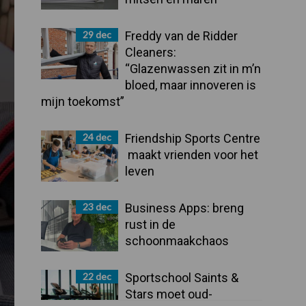
29 dec
Freddy van de Ridder
Cleaners:
“Glazenwassen zit in m’n
bloed, maar innoveren is
mijn toekomst”
24 dec
Friendship Sports Centre
maakt vrienden voor het
leven
23 dec
Business Apps: breng
rust in de
schoonmaakchaos
22 dec
Sportschool Saints &
Stars moet oud-