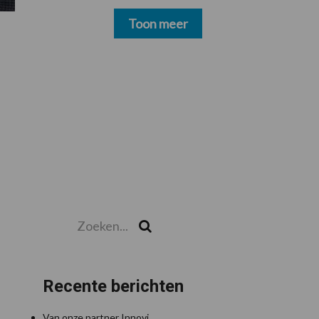
schoonmakers alsnog
betalen
Toon meer
Zoeken...
Zoek
Recente berichten
Van onze partner Innovi