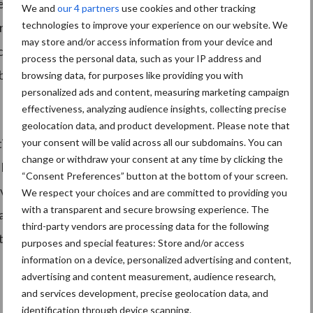
n. De instanties hebben als doel het gezamenlijk
We and
our 4 partners
use cookies and other tracking
technologies to improve your experience on our website. We
ranche. Misstanden bij schoonmaakbedrijven leiden
may store and/or access information from your device and
currentie tussen bedrijven, verdringing op de
process the personal data, such as your IP address and
belastingen.
browsing data, for purposes like providing you with
personalized ads and content, measuring marketing campaign
effectiveness, analyzing audience insights, collecting precise
geolocation data, and product development. Please note that
ntieteam ‘Schoonmaak Fastfood’ opgericht. In dit team
your consent will be valid across all our subdomains. You can
change or withdraw your consent at any time by clicking the
 Belastingdienst, UWV, IND en gemeenten.
“Consent Preferences” button at the bottom of your screen.
van de wet zoeken kunnen dit team worden bezocht.
We respect your choices and are committed to providing you
with a transparent and secure browsing experience. The
a aandacht voor schoonmaakbedrijven die
third-party vendors are processing data for the following
tor.
purposes and special features: Store and/or access
information on a device, personalized advertising and content,
advertising and content measurement, audience research,
and services development, precise geolocation data, and
identification through device scanning.