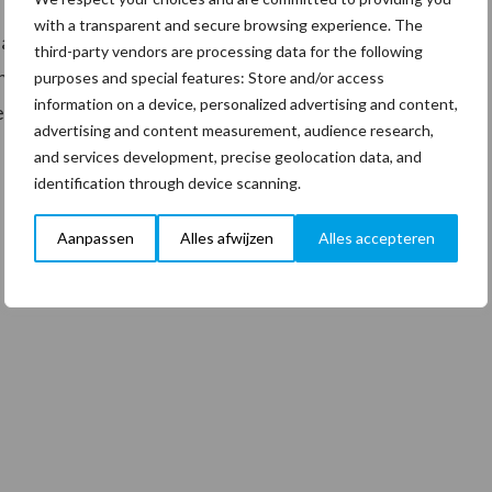
 De vergrijzing, en de daarmee gepaard gaande
with a transparent and secure browsing experience. The
kt dat steeds meer bedrijven op zoek zijn naar een
third-party vendors are processing data for the following
jn zeer verheugd dat ISS zich aansluit bij deze
purposes and special features: Store and/or access
information on a device, personalized advertising and content,
el plezier uit naar de samenwerking.”
advertising and content measurement, audience research,
and services development, precise geolocation data, and
identification through device scanning.
Aanpassen
Alles afwijzen
Alles accepteren