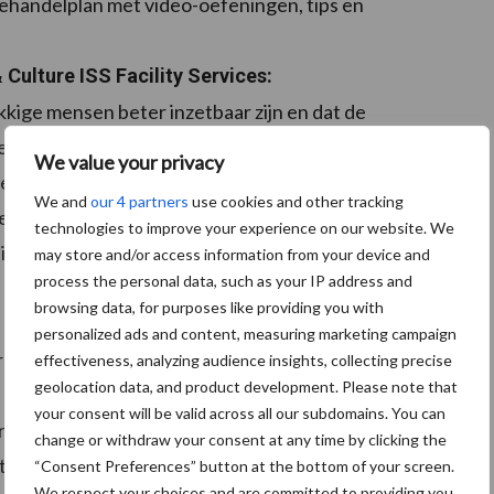
ehandelplan met video-oefeningen, tips en
Culture ISS Facility Services:
kkige mensen beter inzetbaar zijn en dat de
e bijdrage gaat leveren aan het verminderen van ons
We value your privacy
e langere termijn, zowel preventief als curatief. We
We and
our 4 partners
use cookies and other tracking
heid van onze medewerkers nog verder verbeteren.
technologies to improve your experience on our website. We
literen, terwijl medewerkers tegelijkertijd ook hun
may store and/or access information from your device and
process the personal data, such as your IP address and
browsing data, for purposes like providing you with
personalized ads and content, measuring marketing campaign
pie die doelmatig is en goed aansluit bij een tijd van
effectiveness, analyzing audience insights, collecting precise
geolocation data, and product development. Please note that
s belangrijker wordt. De stepped care-methodiek van
your consent will be valid across all our subdomains. You can
erkers kunnen zelf 24/7 informatie vinden over hun
change or withdraw your consent at any time by clicking the
t een van onze fysiotherapeuten, waarbij ze
“Consent Preferences” button at the bottom of your screen.
We respect your choices and are committed to providing you