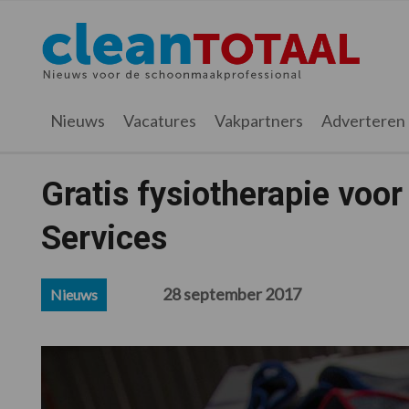
Spring
Door
Spring
Spring
naar
naar
naar
naar
Cleantotaal.nl
Het
de
de
de
de
hoofdnavigatie
hoofd
eerste
voettekst
laatste
inhoud
sidebar
nieuws
Nieuws
Vacatures
Vakpartners
Adverteren
voor
de
professionele
Gratis fysiotherapie voo
schoonmaak
Services
28 september 2017
Nieuws