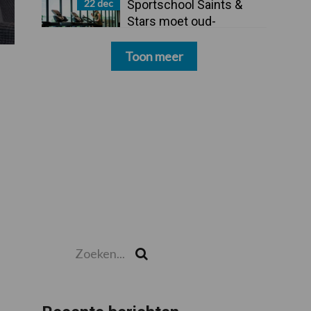
22 dec
Sportschool Saints &
Stars moet oud-
schoonmakers alsnog
betalen
Toon meer
Zoeken...
Zoek