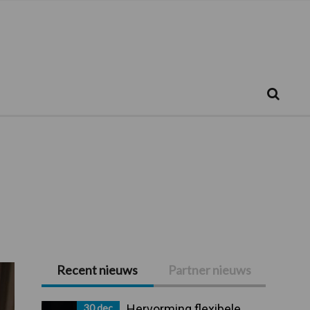
Zoeken...
Zoek
Recent nieuws
Partner nieuws
Primaire
Sidebar
30 dec
Hervorming flexibele