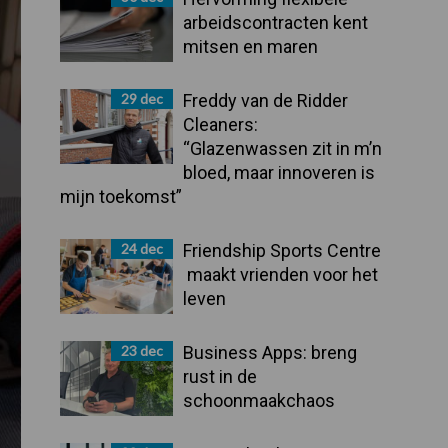
arbeidscontracten kent
mitsen en maren
29 dec
Freddy van de Ridder
Cleaners:
“Glazenwassen zit in m’n
bloed, maar innoveren is
mijn toekomst”
24 dec
Friendship Sports Centre
maakt vrienden voor het
leven
23 dec
Business Apps: breng
rust in de
schoonmaakchaos