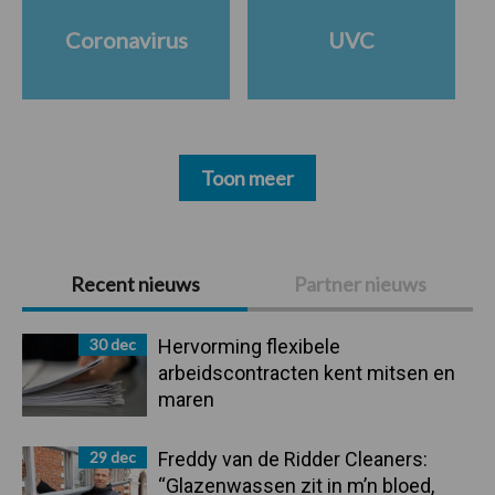
Coronavirus
UVC
Toon meer
Primaire
Recent nieuws
Partner nieuws
Sidebar
30 dec
Hervorming flexibele
arbeidscontracten kent mitsen en
maren
29 dec
Freddy van de Ridder Cleaners:
“Glazenwassen zit in m’n bloed,