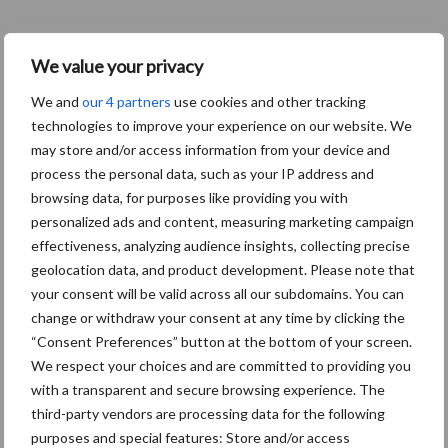
Compleet overzicht Belgische winnaars
We value your privacy
We and
our 4 partners
use cookies and other tracking
Schoonmaker van het Jaar 2010
technologies to improve your experience on our website. We
Pascal Van Der Rasieren uit Waregem (Cleaningboy)
may store and/or access information from your device and
process the personal data, such as your IP address and
Award voor maatschappelijk verantwoord ondernemen
browsing data, for purposes like providing you with
ISS België
personalized ads and content, measuring marketing campaign
effectiveness, analyzing audience insights, collecting precise
Award voor Best schoongemaakte project / gezondheidszorg
geolocation data, and product development. Please note that
Gom met Gemeenschapshuis Sint-Camillus vzw, Antwerpen
your consent will be valid across all our subdomains. You can
change or withdraw your consent at any time by clicking the
Award voor Best schoongemaakte project / kantoren en openbare
“Consent Preferences” button at the bottom of your screen.
We respect your choices and are committed to providing you
gebouwen
with a transparent and secure browsing experience. The
ISS met Eandis, Melle
third-party vendors are processing data for the following
purposes and special features: Store and/or access