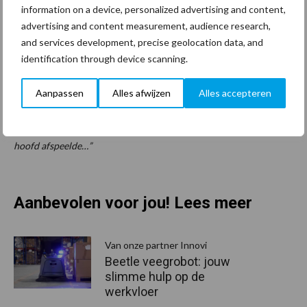
Clean Totaal’s Jos Steenbergen in overleg met presentator Frits
information on a device, personalized advertising and content,
advertising and content measurement, audience research,
voor de volgende opname.
and services development, precise geolocation data, and
Een perfecte ambiance.
identification through device scanning.
Ongelofelijk wat stemimmitator Niek Boes ons laat horen…
Aanpassen
Alles afwijzen
Alles accepteren
Tijdens een “pitstop” troffen we deze schoonmaker aan in een
smetteloze sanitaire omgeving die niet wist wat zich boven zijn
hoofd afspeelde…”
Aanbevolen voor jou! Lees meer
Van onze partner Innovi
Beetle veegrobot: jouw
slimme hulp op de
werkvloer