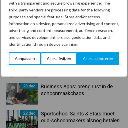
30 dec
Hervorming flexibele
with a transparent and secure browsing experience. The
arbeidscontracten kent mitsen en
third-party vendors are processing data for the following
maren
purposes and special features: Store and/or access
information on a device, personalized advertising and content,
29 dec
Freddy van de Ridder Cleaners:
advertising and content measurement, audience research,
“Glazenwassen zit in m’n bloed,
and services development, precise geolocation data, and
maar innoveren is mijn toekomst”
identification through device scanning.
Aanpassen
Alles afwijzen
Alles accepteren
24 dec
Friendship Sports Centre maakt
vrienden voor het leven
23 dec
Business Apps: breng rust in de
schoonmaakchaos
22 dec
Sportschool Saints & Stars moet
oud-schoonmakers alsnog betalen