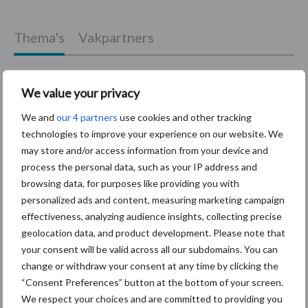
Thema's
Vakpartners
We value your privacy
Coronavirus
UVC
We and
our 4 partners
use cookies and other tracking
technologies to improve your experience on our website. We
may store and/or access information from your device and
process the personal data, such as your IP address and
browsing data, for purposes like providing you with
personalized ads and content, measuring marketing campaign
Toon meer
effectiveness, analyzing audience insights, collecting precise
geolocation data, and product development. Please note that
your consent will be valid across all our subdomains. You can
Primaire
change or withdraw your consent at any time by clicking the
Recent nieuws
Partner nieuws
“Consent Preferences” button at the bottom of your screen.
Sidebar
We respect your choices and are committed to providing you