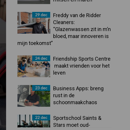
29 dec
Freddy van de Ridder
Cleaners:
“Glazenwassen zit in m’n
bloed, maar innoveren is
mijn toekomst”
24 dec
Friendship Sports Centre
maakt vrienden voor het
leven
23 dec
Business Apps: breng
rust in de
schoonmaakchaos
22 dec
Sportschool Saints &
Stars moet oud-