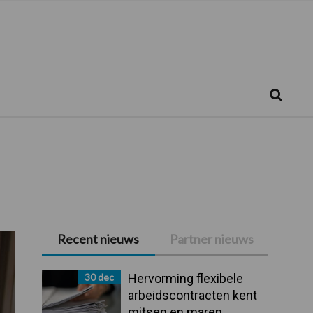
Zoeken...
Zoek
Recent nieuws
Partner nieuws
Primaire
Sidebar
30 dec
Hervorming flexibele
arbeidscontracten kent
mitsen en maren