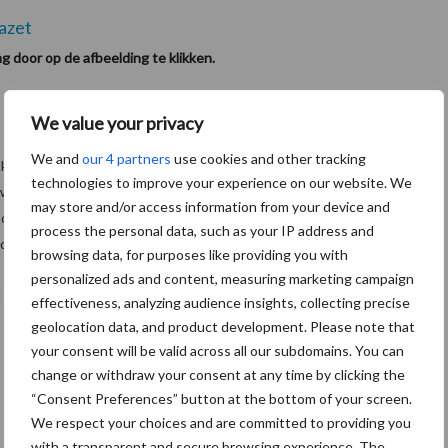
ng door op de afbeelding te klikken.
We value your privacy
We and
our 4 partners
use cookies and other tracking
unt. De minimale afname bedraagt slechts tien liter. Volgens de
technologies to improve your experience on our website. We
ater zeer gunstig. Om gebruik te maken van het tankpunt is een
may store and/or access information from your device and
 de Hazet-medewerkers in de showroom. Voor prijzen verwijzen wij
process the personal data, such as your IP address and
hier te bezoeken »
del uit Zaandam,
.
browsing data, for purposes like providing you with
personalized ads and content, measuring marketing campaign
2019. De glas- en gevelreinigingdemonstraties zijn van 07.30 uur
effectiveness, analyzing audience insights, collecting precise
geolocation data, and product development. Please note that
your consent will be valid across all our subdomains. You can
change or withdraw your consent at any time by clicking the
“Consent Preferences” button at the bottom of your screen.
We respect your choices and are committed to providing you
with a transparent and secure browsing experience. The