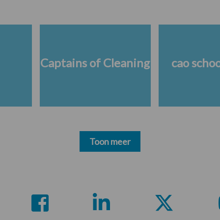
Captains of Cleaning
cao scho
Toon meer