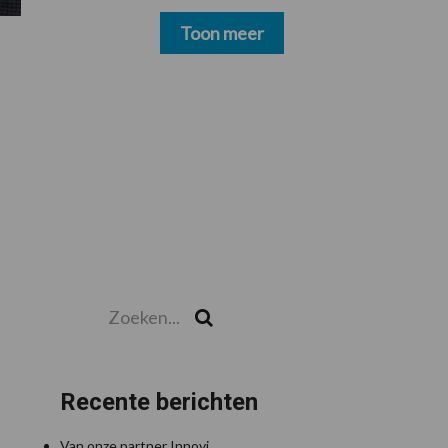
schoonmakers alsnog
betalen
Toon meer
Zoeken...
Zoek
Recente berichten
Van onze partner Innovi