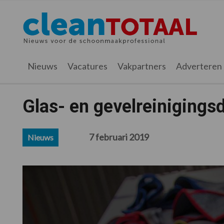
Spring
Door
Spring
Spring
naar
naar
naar
naar
Cleantotaal.nl
Het
de
de
de
de
hoofdnavigatie
hoofd
eerste
voettekst
laatste
inhoud
sidebar
nieuws
Nieuws
Vacatures
Vakpartners
Adverteren
voor
de
professionele
Glas- en gevelreinigings
schoonmaak
7 februari 2019
Nieuws