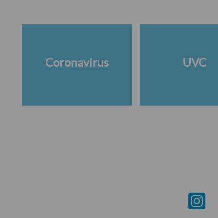
Coronavirus
UVC
Footer