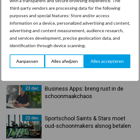
with a transparent and secure browsing experience. The
arbeidscontracten kent mitsen en
third-party vendors are processing data for the following
maren
purposes and special features: Store and/or access
information on a device, personalized advertising and content,
29 dec
Freddy van de Ridder Cleaners:
advertising and content measurement, audience research,
“Glazenwassen zit in m’n bloed,
and services development, precise geolocation data, and
maar innoveren is mijn toekomst”
identification through device scanning.
24 dec
Friendship Sports Centre maakt
Aanpassen
Alles afwijzen
Alles accepteren
vrienden voor het leven
23 dec
Business Apps: breng rust in de
schoonmaakchaos
22 dec
Sportschool Saints & Stars moet
oud-schoonmakers alsnog betalen