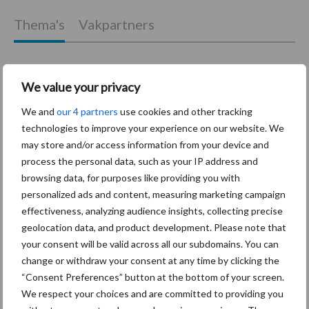
Thema's
Vakpartners
We value your privacy
Coronavirus
UVC
We and
our 4 partners
use cookies and other tracking
technologies to improve your experience on our website. We
may store and/or access information from your device and
process the personal data, such as your IP address and
browsing data, for purposes like providing you with
Toon meer
personalized ads and content, measuring marketing campaign
effectiveness, analyzing audience insights, collecting precise
geolocation data, and product development. Please note that
your consent will be valid across all our subdomains. You can
Primaire
Recent nieuws
Partner nieuws
change or withdraw your consent at any time by clicking the
Sidebar
“Consent Preferences” button at the bottom of your screen.
We respect your choices and are committed to providing you
30 dec
Hervorming flexibele