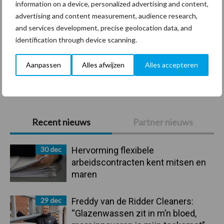
information on a device, personalized advertising and content,
Coronavirus
UVC
advertising and content measurement, audience research,
and services development, precise geolocation data, and
identification through device scanning.
Aanpassen
Alles afwijzen
Alles accepteren
Toon meer
Primaire
Recent nieuws
Partner nieuws
Sidebar
30 dec
Hervorming flexibele
arbeidscontracten kent mitsen en
maren
29 dec
Freddy van de Ridder Cleaners:
“Glazenwassen zit in m’n bloed,