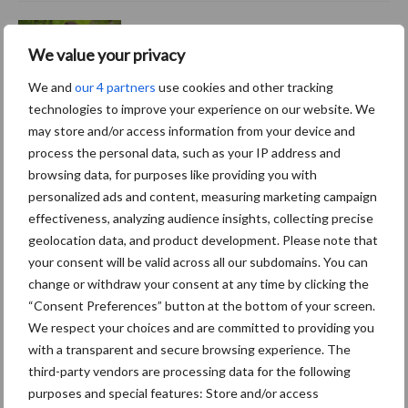
Van onze partner The Legal
We value your privacy
Company
Bescherming van
We and
our 4 partners
use cookies and other tracking
persoonsgegevens: grip op
technologies to improve your experience on our website. We
de risico’s
may store and/or access information from your device and
process the personal data, such as your IP address and
browsing data, for purposes like providing you with
Hervorming flexibele
personalized ads and content, measuring marketing campaign
arbeidscontracten kent
mitsen en maren
effectiveness, analyzing audience insights, collecting precise
geolocation data, and product development. Please note that
your consent will be valid across all our subdomains. You can
change or withdraw your consent at any time by clicking the
“Consent Preferences” button at the bottom of your screen.
Thema's
Vakpartners
We respect your choices and are committed to providing you
with a transparent and secure browsing experience. The
third-party vendors are processing data for the following
purposes and special features: Store and/or access