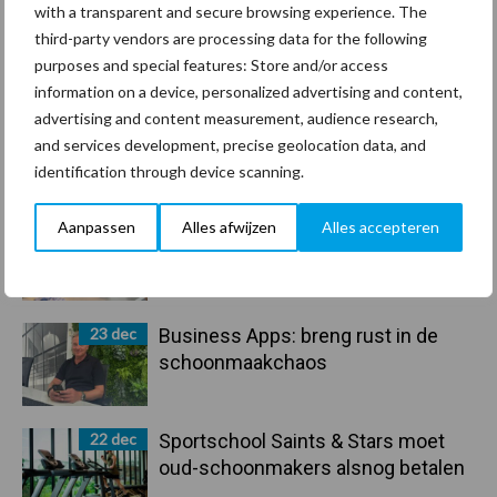
30 dec
Hervorming flexibele
with a transparent and secure browsing experience. The
arbeidscontracten kent mitsen en
third-party vendors are processing data for the following
maren
purposes and special features: Store and/or access
information on a device, personalized advertising and content,
29 dec
Freddy van de Ridder Cleaners:
advertising and content measurement, audience research,
“Glazenwassen zit in m’n bloed,
and services development, precise geolocation data, and
maar innoveren is mijn toekomst”
identification through device scanning.
Aanpassen
Alles afwijzen
Alles accepteren
24 dec
Friendship Sports Centre maakt
vrienden voor het leven
23 dec
Business Apps: breng rust in de
schoonmaakchaos
22 dec
Sportschool Saints & Stars moet
oud-schoonmakers alsnog betalen