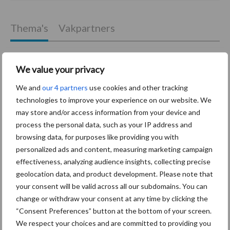
Thema's
Vakpartners
We value your privacy
Coronavirus
UVC
We and
our 4 partners
use cookies and other tracking
technologies to improve your experience on our website. We
may store and/or access information from your device and
process the personal data, such as your IP address and
browsing data, for purposes like providing you with
personalized ads and content, measuring marketing campaign
Toon meer
effectiveness, analyzing audience insights, collecting precise
geolocation data, and product development. Please note that
your consent will be valid across all our subdomains. You can
Primaire
change or withdraw your consent at any time by clicking the
Recent nieuws
Partner nieuws
“Consent Preferences” button at the bottom of your screen.
Sidebar
We respect your choices and are committed to providing you