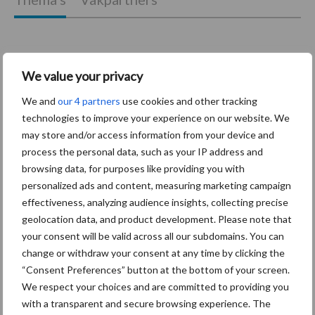
We value your privacy
Coronavirus
UVC
We and
our 4 partners
use cookies and other tracking
technologies to improve your experience on our website. We
may store and/or access information from your device and
process the personal data, such as your IP address and
browsing data, for purposes like providing you with
Toon meer
personalized ads and content, measuring marketing campaign
effectiveness, analyzing audience insights, collecting precise
geolocation data, and product development. Please note that
Primaire
your consent will be valid across all our subdomains. You can
Recent nieuws
Partner nieuws
change or withdraw your consent at any time by clicking the
Sidebar
“Consent Preferences” button at the bottom of your screen.
30 dec
Hervorming flexibele
We respect your choices and are committed to providing you
arbeidscontracten kent mitsen en
with a transparent and secure browsing experience. The
maren