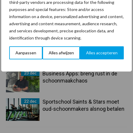
third-party vendors are processing data for the following
purposes and special features: Store and/or access
29 dec
Freddy van de Ridder Cleaners:
information on a device, personalized advertising and content,
“Glazenwassen zit in m’n bloed,
advertising and content measurement, audience research,
maar innoveren is mijn toekomst”
and services development, precise geolocation data, and
identification through device scanning.
24 dec
Friendship Sports Centre maakt
vrienden voor het leven
Aanpassen
Alles afwijzen
Alles accepteren
23 dec
Business Apps: breng rust in de
schoonmaakchaos
22 dec
Sportschool Saints & Stars moet
oud-schoonmakers alsnog betalen