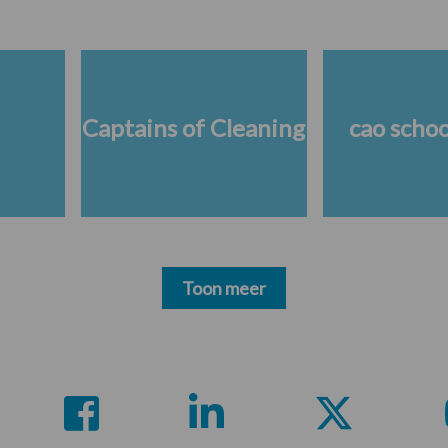
Captains of Cleaning
cao scho
Toon meer