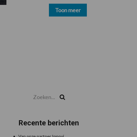
schoonmakers alsnog
betalen
Toon meer
Zoeken...
Zoek
Recente berichten
Van onze partner Innovi