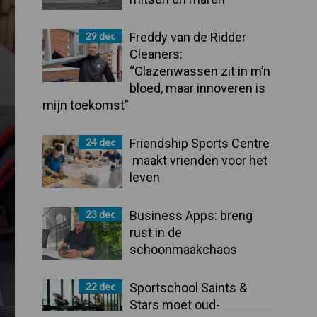
29 dec
Freddy van de Ridder
Cleaners:
“Glazenwassen zit in m’n
bloed, maar innoveren is
mijn toekomst”
24 dec
Friendship Sports Centre
maakt vrienden voor het
leven
23 dec
Business Apps: breng
rust in de
schoonmaakchaos
22 dec
Sportschool Saints &
Stars moet oud-