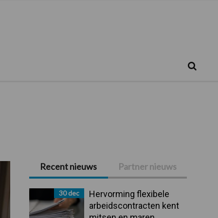
Zoeken...
Zoek
Recent nieuws
Partner nieuws
Primaire
Sidebar
30 dec
Hervorming flexibele
arbeidscontracten kent
mitsen en maren