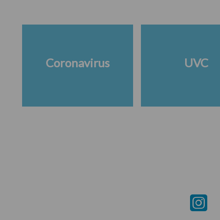
Coronavirus
UVC
Footer