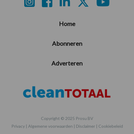
Footer
Home
Abonneren
Adverteren
Copyright © 2025 Prosu BV
Privacy
|
Algemene voorwaarden
|
Disclaimer
|
Cookiebeleid