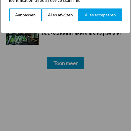
identification through device scanning.
schoonmaakchaos
Aanpassen
Alles afwijzen
Alles accepteren
22 dec
Sportschool Saints & Stars moet
oud-schoonmakers alsnog betalen
Toon meer