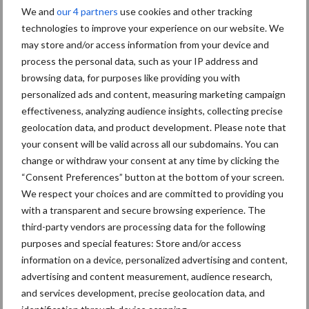
We and
our 4 partners
use cookies and other tracking
technologies to improve your experience on our website. We
may store and/or access information from your device and
Primaire
Recent nieuws
Partner nieuws
process the personal data, such as your IP address and
Sidebar
browsing data, for purposes like providing you with
personalized ads and content, measuring marketing campaign
30 dec
Hervorming flexibele
effectiveness, analyzing audience insights, collecting precise
arbeidscontracten kent mitsen en
geolocation data, and product development. Please note that
maren
your consent will be valid across all our subdomains. You can
change or withdraw your consent at any time by clicking the
29 dec
Freddy van de Ridder Cleaners:
“Consent Preferences” button at the bottom of your screen.
“Glazenwassen zit in m’n bloed,
We respect your choices and are committed to providing you
maar innoveren is mijn toekomst”
with a transparent and secure browsing experience. The
third-party vendors are processing data for the following
24 dec
Friendship Sports Centre maakt
purposes and special features: Store and/or access
vrienden voor het leven
information on a device, personalized advertising and content,
advertising and content measurement, audience research,
and services development, precise geolocation data, and
23 dec
Business Apps: breng rust in de