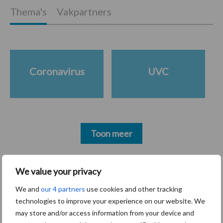
Thema's
Vakpartners
Coronavirus
UVC
Toon meer
We value your privacy
Primaire
Recent nieuws
Partner nieuws
We and
our 4 partners
use cookies and other tracking
Sidebar
technologies to improve your experience on our website. We
30 dec
Hervorming flexibele
may store and/or access information from your device and
arbeidscontracten kent mitsen en