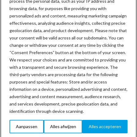
process the personal data, such as your IP address and
maren
browsing data, for purposes like providing you with
personalized ads and content, measuring marketing campaign
29 dec
Freddy van de Ridder Cleaners:
effectiveness, analyzing audience insights, collecting precise
“Glazenwassen zit in m’n bloed,
geolocation data, and product development. Please note that
maar innoveren is mijn toekomst”
your consent will be valid across all our subdomains. You can
change or withdraw your consent at any time by clicking the
“Consent Preferences” button at the bottom of your screen.
24 dec
Friendship Sports Centre maakt
We respect your choices and are committed to providing you
vrienden voor het leven
with a transparent and secure browsing experience. The
third-party vendors are processing data for the following
purposes and special features: Store and/or access
23 dec
Business Apps: breng rust in de
information on a device, personalized advertising and content,
schoonmaakchaos
advertising and content measurement, audience research,
and services development, precise geolocation data, and
identification through device scanning.
22 dec
Sportschool Saints & Stars moet
oud-schoonmakers alsnog betalen
Aanpassen
Alles afwijzen
Alles accepteren