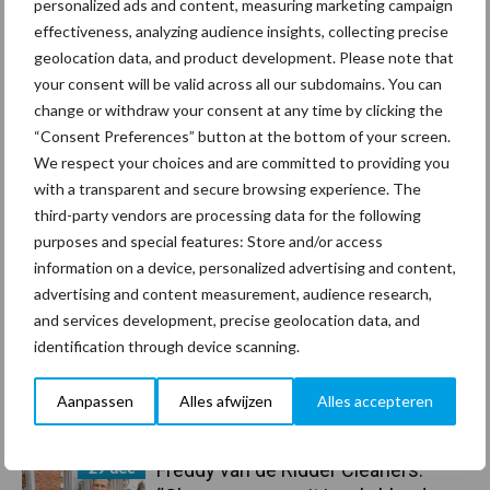
personalized ads and content, measuring marketing campaign
effectiveness, analyzing audience insights, collecting precise
Coronavirus
UVC
geolocation data, and product development. Please note that
your consent will be valid across all our subdomains. You can
change or withdraw your consent at any time by clicking the
“Consent Preferences” button at the bottom of your screen.
We respect your choices and are committed to providing you
Toon meer
with a transparent and secure browsing experience. The
third-party vendors are processing data for the following
purposes and special features: Store and/or access
information on a device, personalized advertising and content,
Primaire
Recent nieuws
Partner nieuws
advertising and content measurement, audience research,
and services development, precise geolocation data, and
Sidebar
identification through device scanning.
30 dec
Hervorming flexibele
arbeidscontracten kent mitsen en
Aanpassen
Alles afwijzen
Alles accepteren
maren
29 dec
Freddy van de Ridder Cleaners: