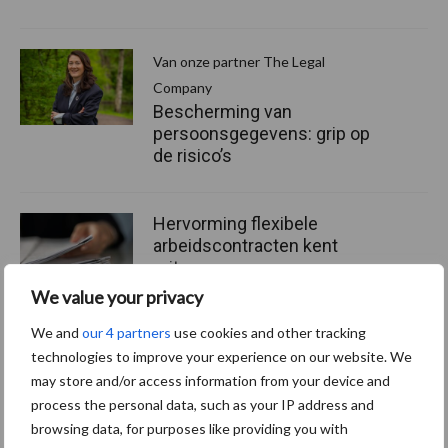
Van onze partner The Legal
Company
Bescherming van
persoonsgegevens: grip op
de risico’s
Hervorming flexibele
arbeidscontracten kent
mitsen en maren
We value your privacy
We and
our 4 partners
use cookies and other tracking
technologies to improve your experience on our website. We
Thema's
Vakpartners
may store and/or access information from your device and
process the personal data, such as your IP address and
browsing data, for purposes like providing you with