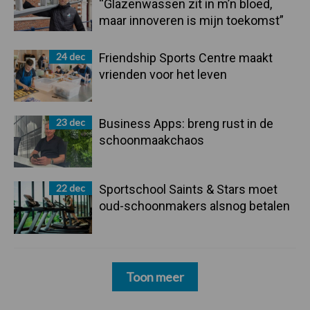
“Glazenwassen zit in m’n bloed,
maar innoveren is mijn toekomst”
24 dec
Friendship Sports Centre maakt
vrienden voor het leven
23 dec
Business Apps: breng rust in de
schoonmaakchaos
22 dec
Sportschool Saints & Stars moet
oud-schoonmakers alsnog betalen
Toon meer