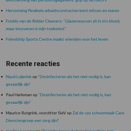
Hervorming flexibele arbeidscontracten kent mitsen en maren
Freddy van de Ridder Cleaners: “Glazenwassen zit in m’n bloed,
maar innoveren is mijn toekomst”
Friendship Sports Centre maakt vrienden voor het leven
Recente reacties
Naud Luijerink
op
“Desinfecteren als het niet nodig is, kan
gevaarlijk zijn”
Paul Harleman
op
“Desinfecteren als het niet nodig is, kan
gevaarlijk zijn”
Maurice Rutgrink, voorzitter SieV
op
Zal de cao schoonmaak Care
Dienstengroep een zorg zijn?
Jan Breeuwsma
op
“Desinfecteren als het niet nodig is, kan