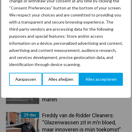
change or withdraw your consent at any time by clicking the
Coronavirus
UVC
“Consent Preferences” button at the bottom of your screen.
We respect your choices and are committed to providing you
with a transparent and secure browsing experience. The
third-party vendors are processing data for the following
purposes and special features: Store and/or access
Toon meer
information on a device, personalized advertising and content,
advertising and content measurement, audience research,
and services development, precise geolocation data, and
Primaire
identification through device scanning.
Recent nieuws
Partner nieuws
Sidebar
Aanpassen
Alles afwijzen
Alles accepteren
30 dec
Hervorming flexibele
arbeidscontracten kent mitsen en
maren
29 dec
Freddy van de Ridder Cleaners:
“Glazenwassen zit in m’n bloed,
maar innoveren is mijn toekomst”