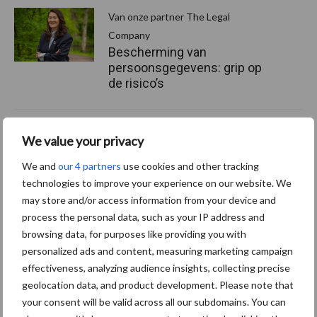
Van onze partner The Legal
Company
Bescherming van
persoonsgegevens: grip op
de risico’s
Hervorming flexibele
We value your privacy
arbeidscontracten kent
mitsen en maren
We and
our 4 partners
use cookies and other tracking
technologies to improve your experience on our website. We
may store and/or access information from your device and
process the personal data, such as your IP address and
browsing data, for purposes like providing you with
Thema's
Vakpartners
personalized ads and content, measuring marketing campaign
effectiveness, analyzing audience insights, collecting precise
geolocation data, and product development. Please note that
your consent will be valid across all our subdomains. You can