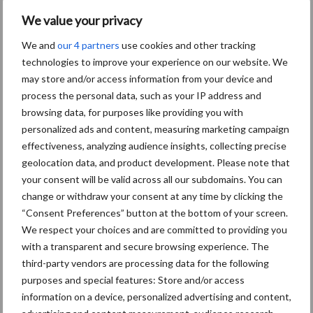
markten beïnvloeden. Bij EW Facility Services stimuleren we het
We value your privacy
denken buiten bestaande paden en veel van onze nieuwe
We and
our 4 partners
use cookies and other tracking
initiatieven toetsen we dan ook met onze jonge management
technologies to improve your experience on our website. We
trainees. Het begeleiden van de winnaars van de EW|Saxion
may store and/or access information from your device and
Ondernemers Award doe ik nu al zes jaar met veel plezier. Hun
process the personal data, such as your IP address and
vernieuwende inzichten inspireren mij. En als het kan, vertaal ik
browsing data, for purposes like providing you with
deze zelf weer door naar kansen voor onze eigen organisatie.”
personalized ads and content, measuring marketing campaign
effectiveness, analyzing audience insights, collecting precise
Aanbevolen voor jou! Lees meer
geolocation data, and product development. Please note that
your consent will be valid across all our subdomains. You can
change or withdraw your consent at any time by clicking the
Van onze partner Innovi
“Consent Preferences” button at the bottom of your screen.
Beetle veegrobot: jouw
slimme hulp op de
We respect your choices and are committed to providing you
werkvloer
with a transparent and secure browsing experience. The
third-party vendors are processing data for the following
purposes and special features: Store and/or access
Van onze partner The Legal
information on a device, personalized advertising and content,
Company