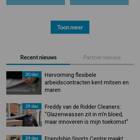
Toon meer
Primaire
Recent nieuws
Partner nieuws
Sidebar
30 dec
Hervorming flexibele
arbeidscontracten kent mitsen en
maren
29 dec
Freddy van de Ridder Cleaners:
“Glazenwassen zit in m’n bloed,
maar innoveren is mijn toekomst”
24 dec
Friendship Sports Centre maakt