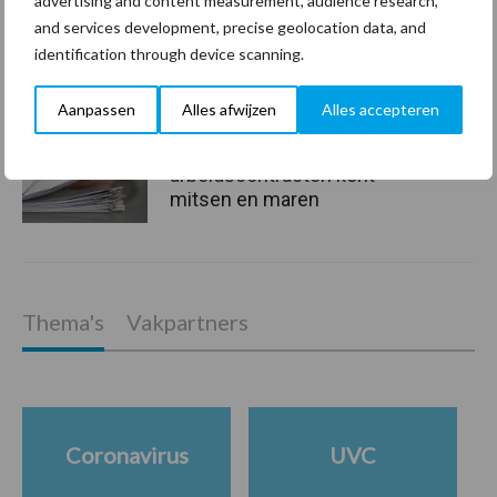
advertising and content measurement, audience research,
Bescherming van
and services development, precise geolocation data, and
persoonsgegevens: grip op
identification through device scanning.
de risico’s
Aanpassen
Alles afwijzen
Alles accepteren
Hervorming flexibele
arbeidscontracten kent
mitsen en maren
Thema's
Vakpartners
Coronavirus
UVC