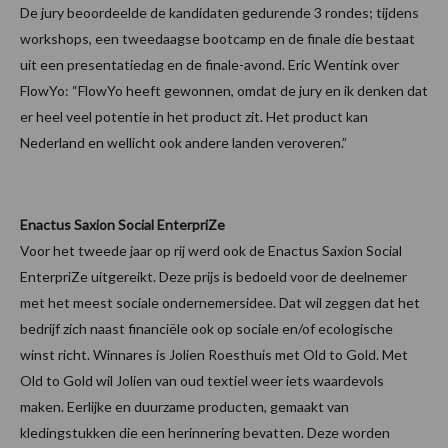
De jury beoordeelde de kandidaten gedurende 3 rondes; tijdens
workshops, een tweedaagse bootcamp en de finale die bestaat
uit een presentatiedag en de finale-avond. Eric Wentink over
FlowYo: “FlowYo heeft gewonnen, omdat de jury en ik denken dat
er heel veel potentie in het product zit. Het product kan
Nederland en wellicht ook andere landen veroveren.”
Enactus Saxion Social EnterpriZe
Voor het tweede jaar op rij werd ook de Enactus Saxion Social
EnterpriZe uitgereikt. Deze prijs is bedoeld voor de deelnemer
met het meest sociale ondernemersidee. Dat wil zeggen dat het
bedrijf zich naast financiële ook op sociale en/of ecologische
winst richt. Winnares is Jolien Roesthuis met Old to Gold. Met
Old to Gold wil Jolien van oud textiel weer iets waardevols
maken. Eerlijke en duurzame producten, gemaakt van
kledingstukken die een herinnering bevatten. Deze worden