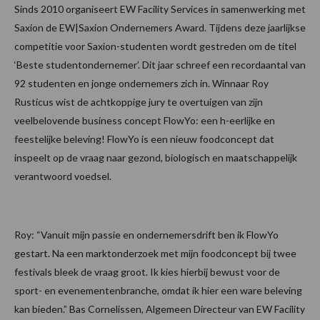
Sinds 2010 organiseert EW Facility Services in samenwerking met
Saxion de EW|Saxion Ondernemers Award. Tijdens deze jaarlijkse
competitie voor Saxion-studenten wordt gestreden om de titel
‘Beste studentondernemer’. Dit jaar schreef een recordaantal van
92 studenten en jonge ondernemers zich in. Winnaar Roy
Rusticus wist de achtkoppige jury te overtuigen van zijn
veelbelovende business concept FlowYo: een h-eerlijke en
feestelijke beleving! FlowYo is een nieuw foodconcept dat
inspeelt op de vraag naar gezond, biologisch en maatschappelijk
verantwoord voedsel.
Roy: “Vanuit mijn passie en ondernemersdrift ben ik FlowYo
gestart. Na een marktonderzoek met mijn foodconcept bij twee
festivals bleek de vraag groot. Ik kies hierbij bewust voor de
sport- en evenementenbranche, omdat ik hier een ware beleving
kan bieden.” Bas Cornelissen, Algemeen Directeur van EW Facility