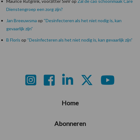
Maurice Rutgrink, voorzitter SieV
op
Zal de cao schoonmaak Care
Dienstengroep een zorg zijn?
Jan Breeuwsma
op
“Desinfecteren als het niet nodig is, kan
gevaarlijk zijn”
B Floris
op
“Desinfecteren als het niet nodig is, kan gevaarlijk zijn”
Footer
Home
Abonneren