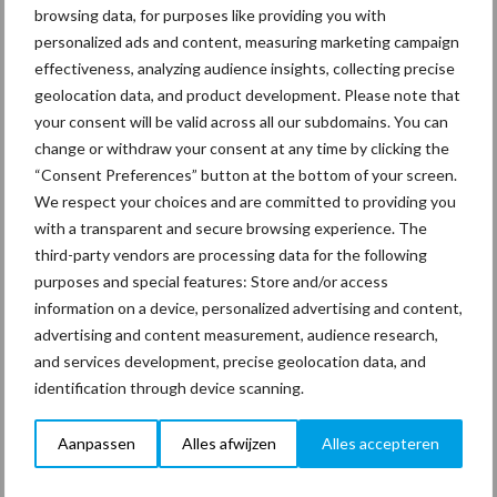
Beetle veegrobot: jouw
browsing data, for purposes like providing you with
slimme hulp op de
personalized ads and content, measuring marketing campaign
werkvloer
effectiveness, analyzing audience insights, collecting precise
geolocation data, and product development. Please note that
your consent will be valid across all our subdomains. You can
Van onze partner The Legal
change or withdraw your consent at any time by clicking the
Company
“Consent Preferences” button at the bottom of your screen.
Bescherming van
We respect your choices and are committed to providing you
persoonsgegevens: grip op
with a transparent and secure browsing experience. The
de risico’s
third-party vendors are processing data for the following
purposes and special features: Store and/or access
information on a device, personalized advertising and content,
Hervorming flexibele
advertising and content measurement, audience research,
arbeidscontracten kent
and services development, precise geolocation data, and
mitsen en maren
identification through device scanning.
Aanpassen
Alles afwijzen
Alles accepteren
Thema's
Vakpartners