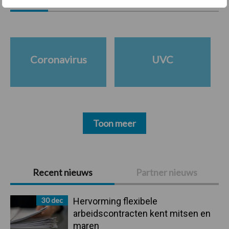
Coronavirus
UVC
Toon meer
Primaire
Recent nieuws
Partner nieuws
Sidebar
30 dec
Hervorming flexibele
arbeidscontracten kent mitsen en
maren