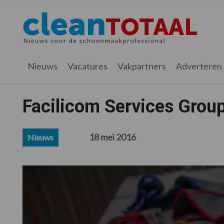
Spring
Door
Spring
Spring
naar
naar
naar
naar
Cleantotaal.nl
Het
de
de
de
de
hoofdnavigatie
hoofd
eerste
voettekst
laatste
inhoud
sidebar
nieuws
Nieuws
Vacatures
Vakpartners
Adverteren
voor
de
professionele
Facilicom Services Grou
schoonmaak
18 mei 2016
Nieuws