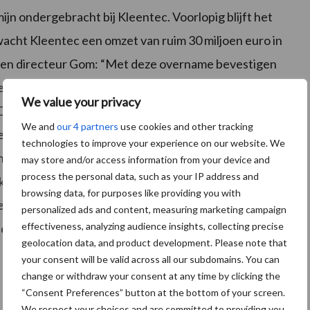
n ondergebracht bij Kleentec. Voorlopig blijft het
cht Kleentec een omzet van ruim 30 miljoen euro in
meen directeur Gom: “Met deze overname bevestigen
tie in de schoonmaakbranche in het algemeen, en de
We value your privacy
n. Deze overname past binnen de strategie van de
We and
our 4 partners
use cookies and other tracking
ren in specialismen. Marktleider Kleentec is een
technologies to improve your experience on our website. We
nis en een uitstekende klantenservice. Ik ben ervan
may store and/or access information from your device and
process the personal data, such as your IP address and
 klanten van Kleentec veel voordeel hebben aan deze
browsing data, for purposes like providing you with
erigens dezelfde vertrouwde gezichten zien en
personalized ads and content, measuring marketing campaign
effectiveness, analyzing audience insights, collecting precise
irect voordelen zien voor onze klanten, zullen we
geolocation data, and product development. Please note that
your consent will be valid across all our subdomains. You can
change or withdraw your consent at any time by clicking the
“Consent Preferences” button at the bottom of your screen.
We respect your choices and are committed to providing you