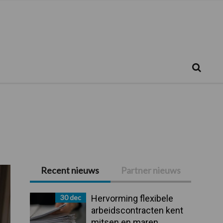
Zoeken...
Zoek
Recent nieuws
Partner nieuws
Primaire
Sidebar
30 dec
Hervorming flexibele
arbeidscontracten kent
mitsen en maren