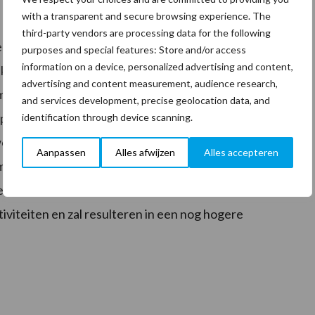
with a transparent and secure browsing experience. The
third-party vendors are processing data for the following
ebben zorgvuldig gezocht naar de juiste partij om de
purposes and special features: Store and/or access
information on a device, personalized advertising and content,
ng klanten te waarborgen en de werkgelegenheid van
advertising and content measurement, audience research,
hebben wij een partij gevonden die onze visie deelt,
and services development, precise geolocation data, and
open 15 jaar heeft opgebouwd, en die weet hoe de
identification through device scanning.
worden. Door het samenvoegen van beide bedrijven
Aanpassen
Alles afwijzen
Alles accepteren
met ruim 40 miljoen omzet. Door de extra
e positie verder versterken. De overname zorgt voor
iviteiten en zal resulteren in een nog hogere