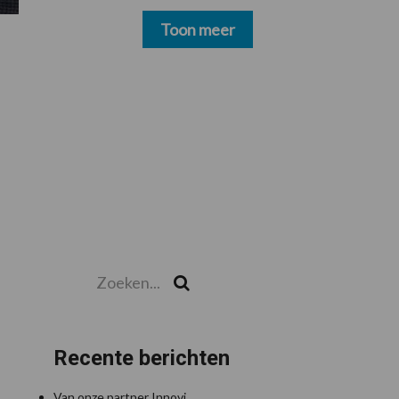
schoonmakers alsnog
betalen
Toon meer
Zoeken...
Zoek
Recente berichten
Van onze partner Innovi