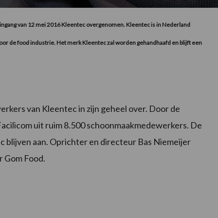
met ingang van 12 mei 2016 Kleentec overgenomen.
Kleentec is in Nederland
 voor de food industrie. Het merk Kleentec zal worden gehandhaafd en blijft een
erkers van Kleentec in zijn geheel over. Door de
Facilicom uit ruim 8.500 schoonmaakmedewerkers. De
blijven aan. Oprichter en directeur Bas Niemeijer
or Gom Food.