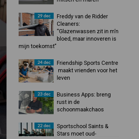
29 dec
Freddy van de Ridder
Cleaners:
“Glazenwassen zit in m’n
bloed, maar innoveren is
mijn toekomst”
24 dec
Friendship Sports Centre
maakt vrienden voor het
leven
23 dec
Business Apps: breng
rust in de
schoonmaakchaos
22 dec
Sportschool Saints &
Stars moet oud-