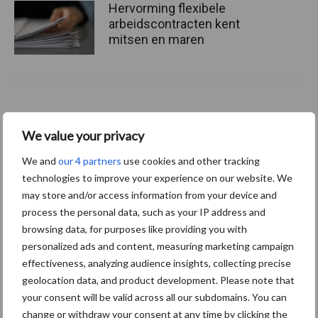
Hervorming flexibele
arbeidscontracten kent
mitsen en maren
Thema's
Vakpartners
We value your privacy
We and
our 4 partners
use cookies and other tracking
technologies to improve your experience on our website. We
may store and/or access information from your device and
Coronavirus
UVC
process the personal data, such as your IP address and
browsing data, for purposes like providing you with
personalized ads and content, measuring marketing campaign
effectiveness, analyzing audience insights, collecting precise
geolocation data, and product development. Please note that
Toon meer
your consent will be valid across all our subdomains. You can
change or withdraw your consent at any time by clicking the