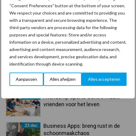
“Consent Preferences” button at the bottom of your screen.
Primaire
We respect your choices and are committed to providing you
Recent nieuws
Partner nieuws
with a transparent and secure browsing experience. The
Sidebar
third-party vendors are processing data for the following
30 dec
Hervorming flexibele
purposes and special features: Store and/or access
arbeidscontracten kent mitsen en
information on a device, personalized advertising and content,
maren
advertising and content measurement, audience research,
and services development, precise geolocation data, and
identification through device scanning.
29 dec
Freddy van de Ridder Cleaners:
“Glazenwassen zit in m’n bloed,
Aanpassen
Alles afwijzen
Alles accepteren
maar innoveren is mijn toekomst”
24 dec
Friendship Sports Centre maakt
vrienden voor het leven
23 dec
Business Apps: breng rust in de
schoonmaakchaos