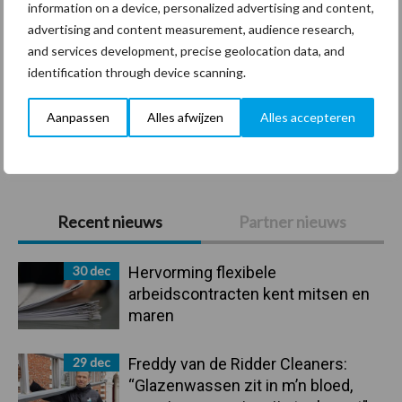
information on a device, personalized advertising and content,
Coronavirus
UVC
advertising and content measurement, audience research,
and services development, precise geolocation data, and
identification through device scanning.
Aanpassen
Alles afwijzen
Alles accepteren
Toon meer
Primaire
Recent nieuws
Partner nieuws
Sidebar
30 dec
Hervorming flexibele
arbeidscontracten kent mitsen en
maren
29 dec
Freddy van de Ridder Cleaners:
“Glazenwassen zit in m’n bloed,