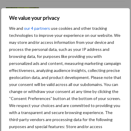
Van onze partner The Legal
We value your privacy
Company
Bescherming van
We and
our 4 partners
use cookies and other tracking
persoonsgegevens: grip op
technologies to improve your experience on our website. We
de risico’s
may store and/or access information from your device and
process the personal data, such as your IP address and
browsing data, for purposes like providing you with
Hervorming flexibele
personalized ads and content, measuring marketing campaign
arbeidscontracten kent
effectiveness, analyzing audience insights, collecting precise
mitsen en maren
geolocation data, and product development. Please note that
your consent will be valid across all our subdomains. You can
change or withdraw your consent at any time by clicking the
“Consent Preferences” button at the bottom of your screen.
Thema's
Vakpartners
We respect your choices and are committed to providing you
with a transparent and secure browsing experience. The
third-party vendors are processing data for the following
purposes and special features: Store and/or access