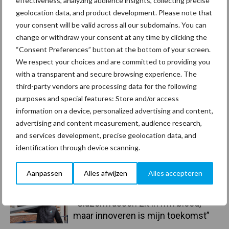
effectiveness, analyzing audience insights, collecting precise
geolocation data, and product development. Please note that
your consent will be valid across all our subdomains. You can
change or withdraw your consent at any time by clicking the
“Consent Preferences” button at the bottom of your screen.
Toon meer
We respect your choices and are committed to providing you
with a transparent and secure browsing experience. The
third-party vendors are processing data for the following
purposes and special features: Store and/or access
Primaire
Recent nieuws
Partner nieuws
information on a device, personalized advertising and content,
Sidebar
advertising and content measurement, audience research,
and services development, precise geolocation data, and
30 dec
Hervorming flexibele
identification through device scanning.
arbeidscontracten kent mitsen en
maren
Aanpassen
Alles afwijzen
Alles accepteren
29 dec
Freddy van de Ridder Cleaners:
“Glazenwassen zit in m’n bloed,
maar innoveren is mijn toekomst”