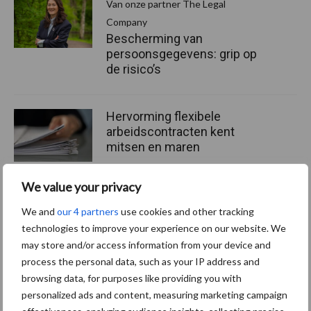
Van onze partner The Legal
Company
Bescherming van
persoonsgegevens: grip op
de risico’s
Hervorming flexibele
arbeidscontracten kent
mitsen en maren
We value your privacy
We and
our 4 partners
use cookies and other tracking
Thema's
Vakpartners
technologies to improve your experience on our website. We
may store and/or access information from your device and
process the personal data, such as your IP address and
browsing data, for purposes like providing you with
personalized ads and content, measuring marketing campaign
Coronavirus
UVC