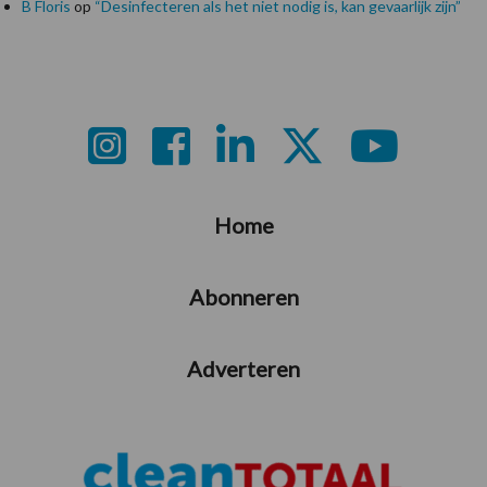
B Floris
op
“Desinfecteren als het niet nodig is, kan gevaarlijk zijn”
Footer
Home
Abonneren
Adverteren