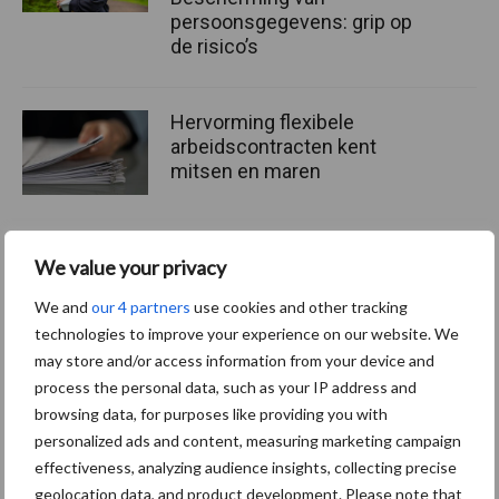
persoonsgegevens: grip op
de risico’s
Hervorming flexibele
arbeidscontracten kent
mitsen en maren
We value your privacy
Thema's
Vakpartners
We and
our 4 partners
use cookies and other tracking
technologies to improve your experience on our website. We
may store and/or access information from your device and
process the personal data, such as your IP address and
browsing data, for purposes like providing you with
Coronavirus
UVC
personalized ads and content, measuring marketing campaign
effectiveness, analyzing audience insights, collecting precise
geolocation data, and product development. Please note that