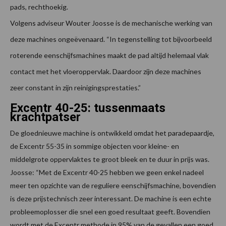
pads, rechthoekig.
Volgens adviseur Wouter Joosse is de mechanische werking van
deze machines ongeëvenaard. “In tegenstelling tot bijvoorbeeld
roterende eenschijfsmachines maakt de pad altijd helemaal vlak
contact met het vloeroppervlak. Daardoor zijn deze machines
zeer constant in zijn reinigingsprestaties.”
Excentr 40-25: tussenmaats
krachtpatser
De gloednieuwe machine is ontwikkeld omdat het paradepaardje,
de Excentr 55-35 in sommige objecten voor kleine- en
middelgrote oppervlaktes te groot bleek en te duur in prijs was.
Joosse: “Met de Excentr 40-25 hebben we geen enkel nadeel
meer ten opzichte van de reguliere eenschijfsmachine, bovendien
is deze prijstechnisch zeer interessant. De machine is een echte
probleemoplosser die snel een goed resultaat geeft. Bovendien
wordt met de Excentr methode in 95% van de gevallen een goed