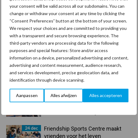
your consent will be valid across all our subdomains. You can
change or withdraw your consent at any time by clicking the
Toon meer
“Consent Preferences” button at the bottom of your screen.
We respect your choices and are committed to providing you
with a transparent and secure browsing experience. The
Primaire
third-party vendors are processing data for the following
Recent nieuws
Partner nieuws
purposes and special features: Store and/or access
Sidebar
information on a device, personalized advertising and content,
30 dec
Hervorming flexibele
advertising and content measurement, audience research,
arbeidscontracten kent mitsen en
and services development, precise geolocation data, and
maren
identification through device scanning.
Aanpassen
Alles afwijzen
Alles accepteren
29 dec
Freddy van de Ridder Cleaners:
“Glazenwassen zit in m’n bloed,
maar innoveren is mijn toekomst”
24 dec
Friendship Sports Centre maakt
vrienden voor het leven