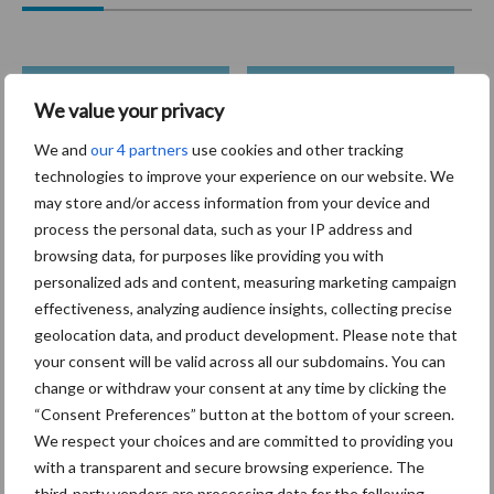
We value your privacy
Coronavirus
UVC
We and
our 4 partners
use cookies and other tracking
technologies to improve your experience on our website. We
may store and/or access information from your device and
process the personal data, such as your IP address and
Toon meer
browsing data, for purposes like providing you with
personalized ads and content, measuring marketing campaign
effectiveness, analyzing audience insights, collecting precise
geolocation data, and product development. Please note that
Primaire
Recent nieuws
Partner nieuws
your consent will be valid across all our subdomains. You can
Sidebar
change or withdraw your consent at any time by clicking the
“Consent Preferences” button at the bottom of your screen.
30 dec
Hervorming flexibele
We respect your choices and are committed to providing you
arbeidscontracten kent mitsen en
with a transparent and secure browsing experience. The
maren
third-party vendors are processing data for the following