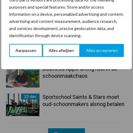
purposes and special features: Store and/or access
29 dec
Freddy van de Ridder Cleaners:
information on a device, personalized advertising and content,
“Glazenwassen zit in m’n bloed,
advertising and content measurement, audience research,
maar innoveren is mijn toekomst”
and services development, precise geolocation data, and
identification through device scanning.
24 dec
Friendship Sports Centre maakt
vrienden voor het leven
Aanpassen
Alles afwijzen
Alles accepteren
23 dec
Business Apps: breng rust in de
schoonmaakchaos
22 dec
Sportschool Saints & Stars moet
oud-schoonmakers alsnog betalen