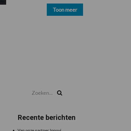
schoonmakers alsnog
betalen
Toon meer
Zoeken...
Zoek
Recente berichten
Van onze partner Innovi