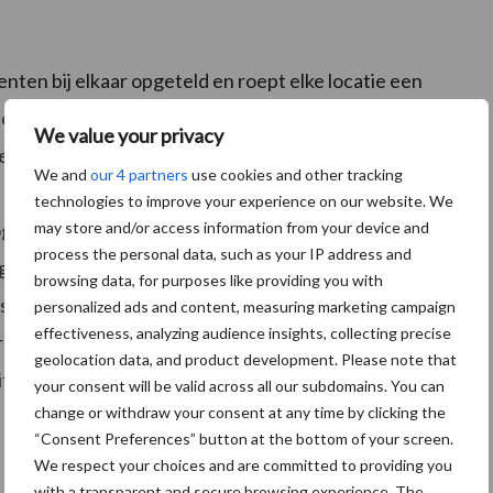
nten bij elkaar opgeteld en roept elke locatie een
 Hospitality Hero een plekje op een Wall of Fame op de
We value your privacy
n de vorm van een cadeaubon.
We and
our 4 partners
use cookies and other tracking
technologies to improve your experience on our website. We
may store and/or access information from your device and
rogramma het uitspreken van waardering voor positief
process the personal data, such as your IP address and
gen van betrokkenheid en motivatie van de
browsing data, for purposes like providing you with
tart direct goed ontvangen en afgelopen maand was
personalized ads and content, measuring marketing campaign
effectiveness, analyzing audience insights, collecting precise
e roepen. Op de foto bovenaan dit item zien we
geolocation data, and product development. Please note that
tality Hero van Chateau St. Gerlach.
your consent will be valid across all our subdomains. You can
change or withdraw your consent at any time by clicking the
“Consent Preferences” button at the bottom of your screen.
We respect your choices and are committed to providing you
with a transparent and secure browsing experience. The