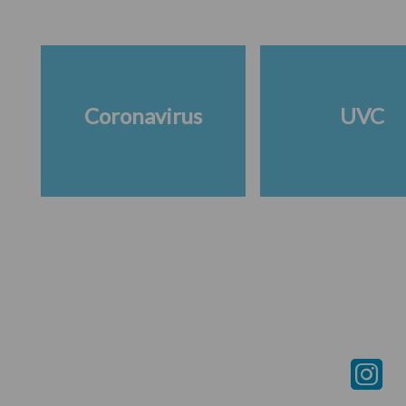
Coronavirus
UVC
Footer