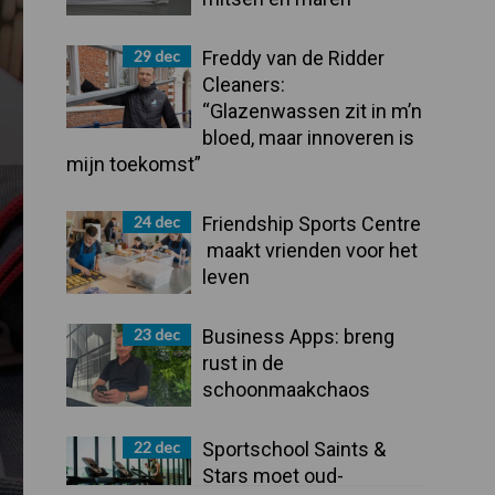
29 dec
Freddy van de Ridder
Cleaners:
“Glazenwassen zit in m’n
bloed, maar innoveren is
mijn toekomst”
24 dec
Friendship Sports Centre
maakt vrienden voor het
leven
23 dec
Business Apps: breng
rust in de
schoonmaakchaos
22 dec
Sportschool Saints &
Stars moet oud-