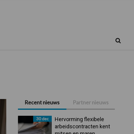
Zoeken...
Zoek
Recent nieuws
Partner nieuws
Primaire
Sidebar
30 dec
Hervorming flexibele
arbeidscontracten kent
mitsen en maren