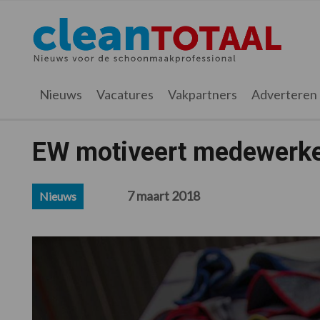
Spring
Door
Spring
Spring
naar
naar
naar
naar
Cleantotaal.nl
Het
de
de
de
de
hoofdnavigatie
hoofd
eerste
voettekst
laatste
inhoud
sidebar
nieuws
Nieuws
Vacatures
Vakpartners
Adverteren
voor
de
professionele
EW motiveert medewerker
schoonmaak
7 maart 2018
Nieuws