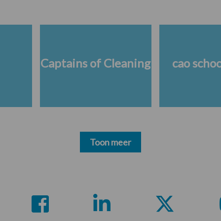
Captains of Cleaning
cao scho
Toon meer