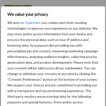
Van onze partner The Legal
We value your privacy
Company
Bescherming van
We and
our 4 partners
use cookies and other tracking
persoonsgegevens: grip op
technologies to improve your experience on our website. We
de risico’s
may store and/or access information from your device and
process the personal data, such as your IP address and
browsing data, for purposes like providing you with
Hervorming flexibele
personalized ads and content, measuring marketing campaign
arbeidscontracten kent
mitsen en maren
effectiveness, analyzing audience insights, collecting precise
geolocation data, and product development. Please note that
your consent will be valid across all our subdomains. You can
change or withdraw your consent at any time by clicking the
“Consent Preferences” button at the bottom of your screen.
Thema's
Vakpartners
We respect your choices and are committed to providing you
with a transparent and secure browsing experience. The
third-party vendors are processing data for the following
purposes and special features: Store and/or access