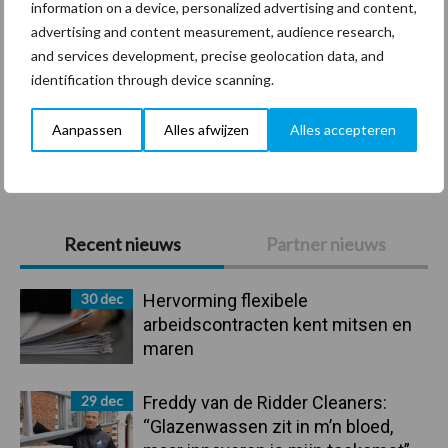
information on a device, personalized advertising and content,
Coronavirus
UVC
advertising and content measurement, audience research,
and services development, precise geolocation data, and
identification through device scanning.
Aanpassen
Alles afwijzen
Alles accepteren
Toon meer
Primaire
Recent nieuws
Partner nieuws
Sidebar
30 dec
Hervorming flexibele
arbeidscontracten kent mitsen en
maren
29 dec
Freddy van de Ridder Cleaners:
“Glazenwassen zit in m’n bloed,