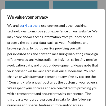
Coronavirus
UVC
We value your privacy
We and
our 4 partners
use cookies and other tracking
technologies to improve your experience on our website. We
may store and/or access information from your device and
Toon meer
process the personal data, such as your IP address and
browsing data, for purposes like providing you with
personalized ads and content, measuring marketing campaign
Primaire
effectiveness, analyzing audience insights, collecting precise
Recent nieuws
Partner nieuws
geolocation data, and product development. Please note that
Sidebar
your consent will be valid across all our subdomains. You can
30 dec
Hervorming flexibele
change or withdraw your consent at any time by clicking the
arbeidscontracten kent mitsen en
“Consent Preferences” button at the bottom of your screen.
maren
We respect your choices and are committed to providing you
with a transparent and secure browsing experience. The
third-party vendors are processing data for the following
29 dec
Freddy van de Ridder Cleaners:
purposes and special features: Store and/or access