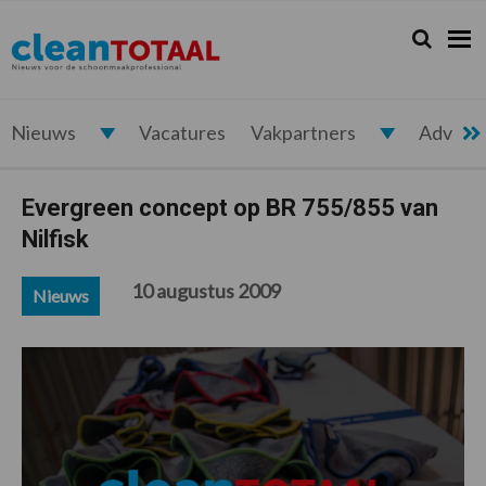
Spring
Door
Spring
Spring
naar
naar
naar
naar
Zoeken...
Zoek
Cleantotaal.nl
Het
de
de
de
de
hoofdnavigatie
hoofd
eerste
voettekst
laatste
inhoud
sidebar
nieuws
voor
Nieuws
Vacatures
Vakpartners
Advert
de
professionele
Evergreen concept op BR 755/855 van
schoonmaak
Nilfisk
10 augustus 2009
Nieuws