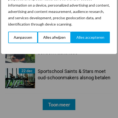
“Glazenwassen zit in m’n bloed,
information on a device, personalized advertising and content,
maar innoveren is mijn toekomst”
advertising and content measurement, audience research,
and services development, precise geolocation data, and
24 dec
Friendship Sports Centre maakt
identification through device scanning.
vrienden voor het leven
Aanpassen
Alles afwijzen
Alles accepteren
23 dec
Business Apps: breng rust in de
schoonmaakchaos
22 dec
Sportschool Saints & Stars moet
oud-schoonmakers alsnog betalen
Toon meer