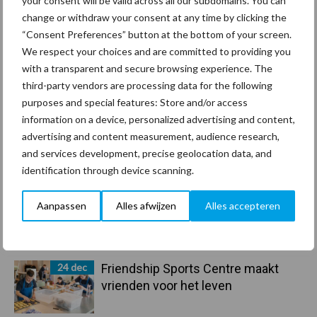
your consent will be valid across all our subdomains. You can
Toon meer
change or withdraw your consent at any time by clicking the
“Consent Preferences” button at the bottom of your screen.
We respect your choices and are committed to providing you
with a transparent and secure browsing experience. The
Primaire
Recent nieuws
Partner nieuws
third-party vendors are processing data for the following
Sidebar
purposes and special features: Store and/or access
information on a device, personalized advertising and content,
30 dec
Hervorming flexibele
advertising and content measurement, audience research,
arbeidscontracten kent mitsen en
and services development, precise geolocation data, and
maren
identification through device scanning.
29 dec
Freddy van de Ridder Cleaners:
Aanpassen
Alles afwijzen
Alles accepteren
“Glazenwassen zit in m’n bloed,
maar innoveren is mijn toekomst”
24 dec
Friendship Sports Centre maakt
vrienden voor het leven