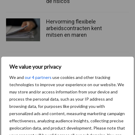
de risico’s
Hervorming flexibele
arbeidscontracten kent
mitsen en maren
We value your privacy
Thema's
Vakpartners
We and
our 4 partners
use cookies and other tracking
technologies to improve your experience on our website. We
may store and/or access information from your device and
process the personal data, such as your IP address and
Coronavirus
UVC
browsing data, for purposes like providing you with
personalized ads and content, measuring marketing campaign
effectiveness, analyzing audience insights, collecting precise
geolocation data, and product development. Please note that