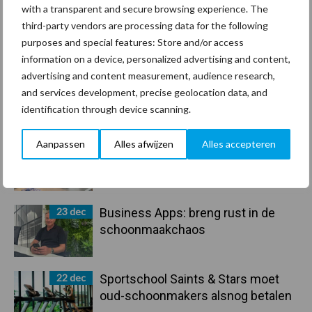
30 dec
Hervorming flexibele
with a transparent and secure browsing experience. The
arbeidscontracten kent mitsen en
third-party vendors are processing data for the following
maren
purposes and special features: Store and/or access
information on a device, personalized advertising and content,
29 dec
Freddy van de Ridder Cleaners:
advertising and content measurement, audience research,
“Glazenwassen zit in m’n bloed,
and services development, precise geolocation data, and
maar innoveren is mijn toekomst”
identification through device scanning.
Aanpassen
Alles afwijzen
Alles accepteren
24 dec
Friendship Sports Centre maakt
vrienden voor het leven
23 dec
Business Apps: breng rust in de
schoonmaakchaos
22 dec
Sportschool Saints & Stars moet
oud-schoonmakers alsnog betalen