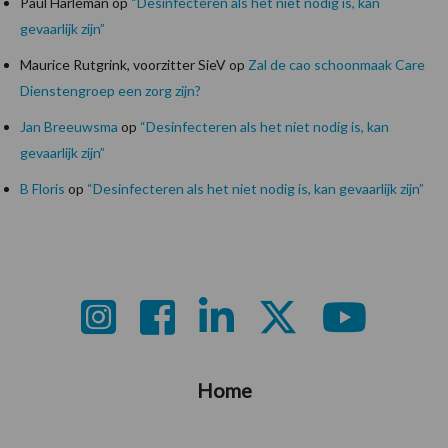
Paul Harleman
op
“Desinfecteren als het niet nodig is, kan
gevaarlijk zijn”
Maurice Rutgrink, voorzitter SieV
op
Zal de cao schoonmaak Care
Dienstengroep een zorg zijn?
Jan Breeuwsma
op
“Desinfecteren als het niet nodig is, kan
gevaarlijk zijn”
B Floris
op
“Desinfecteren als het niet nodig is, kan gevaarlijk zijn”
Footer
Home