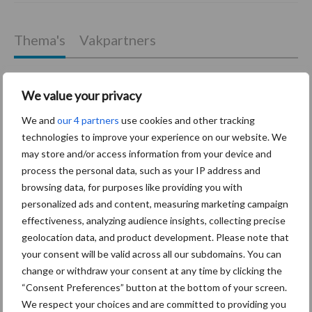
Thema's
Vakpartners
We value your privacy
We and
our 4 partners
use cookies and other tracking
Coronavirus
UVC
technologies to improve your experience on our website. We
may store and/or access information from your device and
process the personal data, such as your IP address and
browsing data, for purposes like providing you with
personalized ads and content, measuring marketing campaign
Toon meer
effectiveness, analyzing audience insights, collecting precise
geolocation data, and product development. Please note that
your consent will be valid across all our subdomains. You can
Primaire
change or withdraw your consent at any time by clicking the
Recent nieuws
Partner nieuws
“Consent Preferences” button at the bottom of your screen.
Sidebar
We respect your choices and are committed to providing you