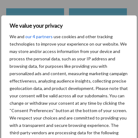
Coronavirus
UVC
We value your privacy
We and
our 4 partners
use cookies and other tracking
technologies to improve your experience on our website. We
may store and/or access information from your device and
process the personal data, such as your IP address and
Toon meer
browsing data, for purposes like providing you with
personalized ads and content, measuring marketing campaign
effectiveness, analyzing audience insights, collecting precise
Primaire
geolocation data, and product development. Please note that
Recent nieuws
Partner nieuws
your consent will be valid across all our subdomains. You can
Sidebar
change or withdraw your consent at any time by clicking the
30 dec
Hervorming flexibele
“Consent Preferences” button at the bottom of your screen.
arbeidscontracten kent mitsen en
We respect your choices and are committed to providing you
maren
with a transparent and secure browsing experience. The
third-party vendors are processing data for the following
29 dec