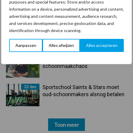
Freddy van de Ridder Cleaners:
purposes and special features: Store and/or access
“Glazenwassen zit in m’n bloed,
information on a device, personalized advertising and content,
maar innoveren is mijn toekomst”
advertising and content measurement, audience research,
and services development, precise geolocation data, and
24 dec
Friendship Sports Centre maakt
identification through device scanning.
vrienden voor het leven
Aanpassen
Alles afwijzen
Alles accepteren
23 dec
Business Apps: breng rust in de
schoonmaakchaos
22 dec
Sportschool Saints & Stars moet
oud-schoonmakers alsnog betalen
Toon meer