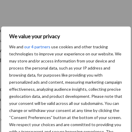
en CHICOPEE uit te roepen tot winnaar van de
We value your privacy
aat Alpheios innovatieve disposable materialen
We and
our 4 partners
use cookies and other tracking
rking, ook wel co-creatie, zijn beide partijen
technologies to improve your experience on our website. We
dit proces.
may store and/or access information from your device and
process the personal data, such as your IP address and
browsing data, for purposes like providing you with
personalized ads and content, measuring marketing campaign
orden met vragen of behoeften uit de markt, wat
effectiveness, analyzing audience insights, collecting precise
geolocation data, and product development. Please note that
ij de klant. Dat is echter niet de enige positieve
your consent will be valid across all our subdomains. You can
 Stingray van Unger dat deze is uitgeroepen tot bonus
change or withdraw your consent at any time by clicking the
“Consent Preferences” button at the bottom of your screen.
steem zal per direct worden opgenomen in het
We respect your choices and are committed to providing you
with a transparent and secure browsing experience. The