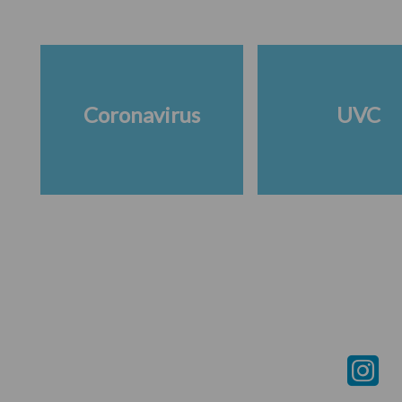
Coronavirus
UVC
Footer