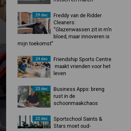
29 dec
Freddy van de Ridder
Cleaners:
“Glazenwassen zit in m’n
bloed, maar innoveren is
mijn toekomst”
24 dec
Friendship Sports Centre
maakt vrienden voor het
leven
23 dec
Business Apps: breng
rust in de
schoonmaakchaos
22 dec
Sportschool Saints &
Stars moet oud-