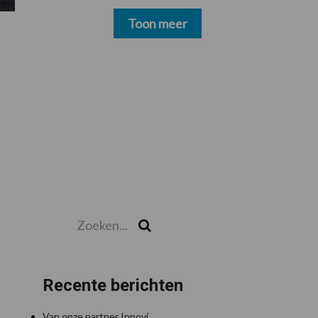
schoonmakers alsnog
betalen
Toon meer
Zoeken...
Zoek
Recente berichten
Van onze partner Innovi