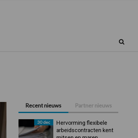
Zoeken...
Zoek
Recent nieuws
Partner nieuws
Primaire
Sidebar
30 dec
Hervorming flexibele
arbeidscontracten kent
mitsen en maren