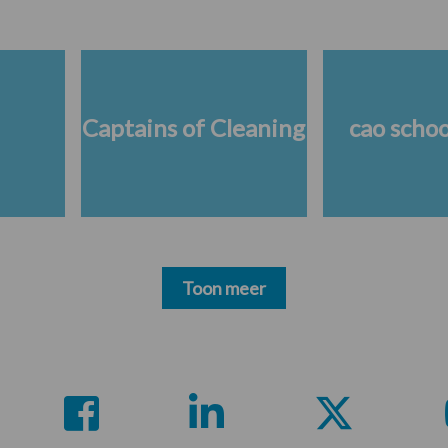
Captains of Cleaning
cao scho
Toon meer