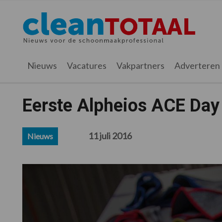
Spring
Door
Spring
Spring
naar
naar
naar
naar
Cleantotaal.nl
Het
de
de
de
de
hoofdnavigatie
hoofd
eerste
voettekst
laatste
inhoud
sidebar
nieuws
Nieuws
Vacatures
Vakpartners
Adverteren
voor
de
professionele
Eerste Alpheios ACE Day
schoonmaak
11 juli 2016
Nieuws