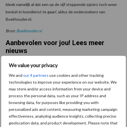
bleek namelijk al dat een op de vijf stoppende zzp’ers toch weer
besluit in loondienst te gaan”, aldus de onderzoekers van
Boekhouder.nl.
Bron:
Boekhouder.nl
Aanbevolen voor jou! Lees meer
nieuws
We value your privacy
Van onze partner The Legal
We and
our 4 partners
use cookies and other tracking
Company
Bescherming van
technologies to improve your experience on our website. We
persoonsgegevens: grip op
may store and/or access information from your device and
de risico’s
process the personal data, such as your IP address and
browsing data, for purposes like providing you with
personalized ads and content, measuring marketing campaign
Hervorming flexibele
effectiveness, analyzing audience insights, collecting precise
arbeidscontracten kent
geolocation data, and product development. Please note that
mitsen en maren