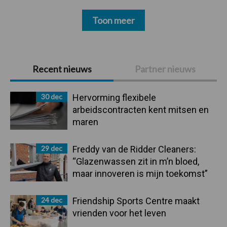
Toon meer
Primaire
Recent nieuws
Partner nieuws
Sidebar
30 dec
Hervorming flexibele
arbeidscontracten kent mitsen en
maren
29 dec
Freddy van de Ridder Cleaners:
“Glazenwassen zit in m’n bloed,
maar innoveren is mijn toekomst”
24 dec
Friendship Sports Centre maakt
vrienden voor het leven