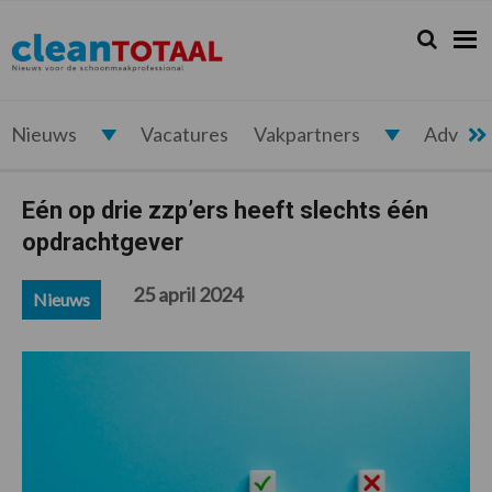
Spring
Door
Spring
Spring
naar
naar
naar
naar
Zoeken...
Zoek
Cleantotaal.nl
Het
de
de
de
de
hoofdnavigatie
hoofd
eerste
voettekst
laatste
inhoud
sidebar
nieuws
voor
Nieuws
Vacatures
Vakpartners
Advert
de
professionele
Eén op drie zzp’ers heeft slechts één
schoonmaak
opdrachtgever
25 april 2024
Nieuws