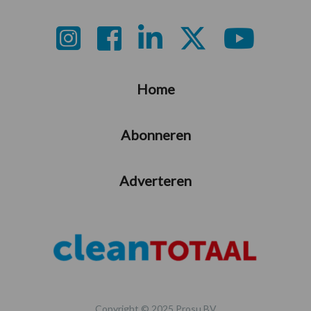
Footer
Home
Abonneren
Adverteren
Copyright © 2025 Prosu BV