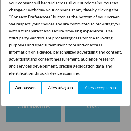
your consent will be valid across all our subdomains. You can
change or withdraw your consent at any time by clicking the
“Consent Preferences” button at the bottom of your screen.
We respect your choices and are committed to providing you
Freddy van de Ridder
with a transparent and secure browsing experience. The
Cleaners: “Glazenwassen
zit in m’n bloed, maar
third-party vendors are processing data for the following
innoveren is mijn toekomst”
purposes and special features: Store and/or access
information on a device, personalized advertising and content,
advertising and content measurement, audience research,
and services development, precise geolocation data, and
Thema's
Vakpartners
identification through device scanning.
Aanpassen
Alles afwijzen
Alles accepteren
Coronavirus
UVC