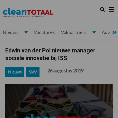
Spring
Door
Spring
Spring
naar
naar
naar
naar
Zoeken...
Zoek
Cleantotaal.nl
Het
de
de
de
de
hoofdnavigatie
hoofd
eerste
voettekst
laatste
inhoud
sidebar
nieuws
voor
Nieuws
Vacatures
Vakpartners
Advert
de
professionele
Edwin van der Pol nieuwe manager
schoonmaak
sociale innovatie bij ISS
26 augustus 2019
Nieuws
SieV