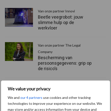
Van onze partner Innovi
Beetle veegrobot: jouw
slimme hulp op de
werkvloer
Van onze partner The Legal
Company
Bescherming van
persoonsgegevens: grip op
de risico’s
Hervorming flexibele
We value your privacy
arbeidscontracten kent
mitsen en maren
We and
our 4 partners
use cookies and other tracking
technologies to improve your experience on our website. We
may store and/or access information from your device and