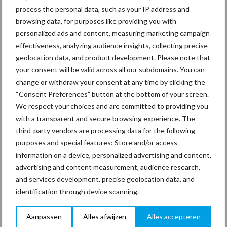
process the personal data, such as your IP address and
browsing data, for purposes like providing you with
Thema's
Vakpartners
personalized ads and content, measuring marketing campaign
effectiveness, analyzing audience insights, collecting precise
geolocation data, and product development. Please note that
your consent will be valid across all our subdomains. You can
change or withdraw your consent at any time by clicking the
Coronavirus
UVC
“Consent Preferences” button at the bottom of your screen.
We respect your choices and are committed to providing you
with a transparent and secure browsing experience. The
third-party vendors are processing data for the following
purposes and special features: Store and/or access
Toon meer
information on a device, personalized advertising and content,
advertising and content measurement, audience research,
and services development, precise geolocation data, and
Primaire
identification through device scanning.
Recent nieuws
Partner nieuws
Sidebar
Aanpassen
Alles afwijzen
Alles accepteren
30 dec