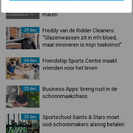
Hervorming flexibele
arbeidscontracten kent mitsen en
maren
29 dec
Freddy van de Ridder Cleaners:
“Glazenwassen zit in m’n bloed,
maar innoveren is mijn toekomst”
24 dec
Friendship Sports Centre maakt
vrienden voor het leven
23 dec
Business Apps: breng rust in de
schoonmaakchaos
22 dec
Sportschool Saints & Stars moet
oud-schoonmakers alsnog betalen