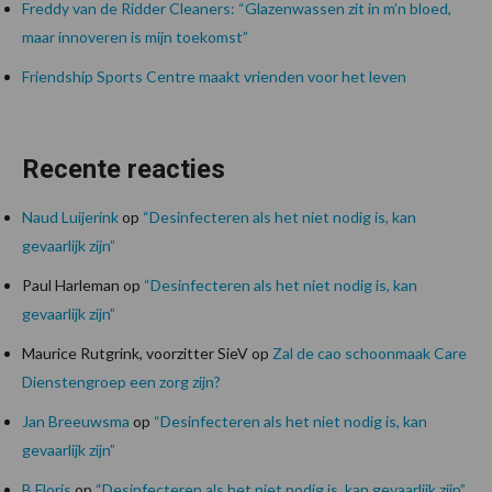
Freddy van de Ridder Cleaners: “Glazenwassen zit in m’n bloed,
maar innoveren is mijn toekomst”
Friendship Sports Centre maakt vrienden voor het leven
Recente reacties
Naud Luijerink
op
“Desinfecteren als het niet nodig is, kan
gevaarlijk zijn”
Paul Harleman
op
“Desinfecteren als het niet nodig is, kan
gevaarlijk zijn”
Maurice Rutgrink, voorzitter SieV
op
Zal de cao schoonmaak Care
Dienstengroep een zorg zijn?
Jan Breeuwsma
op
“Desinfecteren als het niet nodig is, kan
gevaarlijk zijn”
B Floris
op
“Desinfecteren als het niet nodig is, kan gevaarlijk zijn”