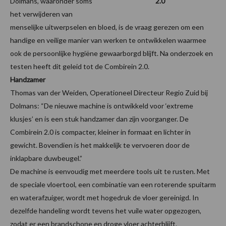
Dolmans, waaronder soms
2.0
het verwijderen van
menselijke uitwerpselen en bloed, is de vraag gerezen om een
handige en veilige manier van werken te ontwikkelen waarmee
ook de persoonlijke hygiëne gewaarborgd blijft. Na onderzoek en
testen heeft dit geleid tot de Combirein 2.0.
Handzamer
Thomas van der Weiden, Operationeel Directeur Regio Zuid bij
Dolmans: “De nieuwe machine is ontwikkeld voor ‘extreme
klusjes’ en is een stuk handzamer dan zijn voorganger. De
Combirein 2.0 is compacter, kleiner in formaat en lichter in
gewicht. Bovendien is het makkelijk te vervoeren door de
inklapbare duwbeugel.”
De machine is eenvoudig met meerdere tools uit te rusten. Met
de speciale vloertool, een combinatie van een roterende spuitarm
en waterafzuiger, wordt met hogedruk de vloer gereinigd. In
dezelfde handeling wordt tevens het vuile water opgezogen,
zodat er een brandschone en droge vloer achterblijft.