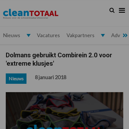
Spring
Door
Spring
Spring
naar
naar
naar
naar
Zoeken...
Zoek
Cleantotaal.nl
Het
de
de
de
de
hoofdnavigatie
hoofd
eerste
voettekst
laatste
inhoud
sidebar
nieuws
voor
Nieuws
Vacatures
Vakpartners
Advert
de
professionele
Dolmans gebruikt Combirein 2.0 voor
schoonmaak
'extreme klusjes'
8 januari 2018
Nieuws