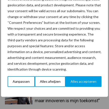
geolocation data, and product development. Please note that
your consent will be valid across all our subdomains. You can
change or withdraw your consent at any time by clicking the
“Consent Preferences” button at the bottom of your screen.
Toon meer
We respect your choices and are committed to providing you
with a transparent and secure browsing experience. The
third-party vendors are processing data for the following
purposes and special features: Store and/or access
Primaire
Recent nieuws
Partner nieuws
information on a device, personalized advertising and content,
Sidebar
advertising and content measurement, audience research,
and services development, precise geolocation data, and
30 dec
Hervorming flexibele
identification through device scanning.
arbeidscontracten kent mitsen en
maren
Aanpassen
Alles afwijzen
Alles accepteren
29 dec
Freddy van de Ridder Cleaners:
“Glazenwassen zit in m’n bloed,
maar innoveren is mijn toekomst”