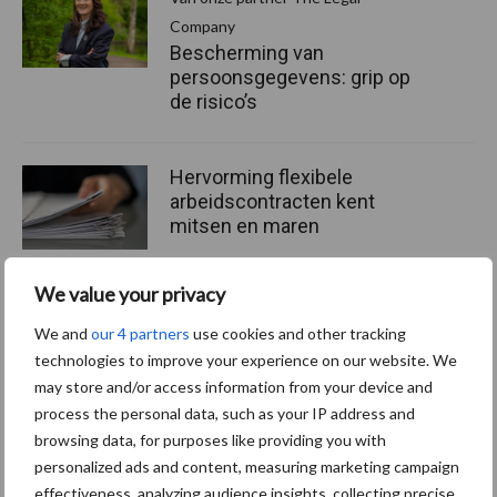
Company
Bescherming van
persoonsgegevens: grip op
de risico’s
Hervorming flexibele
arbeidscontracten kent
mitsen en maren
We value your privacy
We and
our 4 partners
use cookies and other tracking
Thema's
Vakpartners
technologies to improve your experience on our website. We
may store and/or access information from your device and
process the personal data, such as your IP address and
browsing data, for purposes like providing you with
personalized ads and content, measuring marketing campaign
Coronavirus
UVC
effectiveness, analyzing audience insights, collecting precise