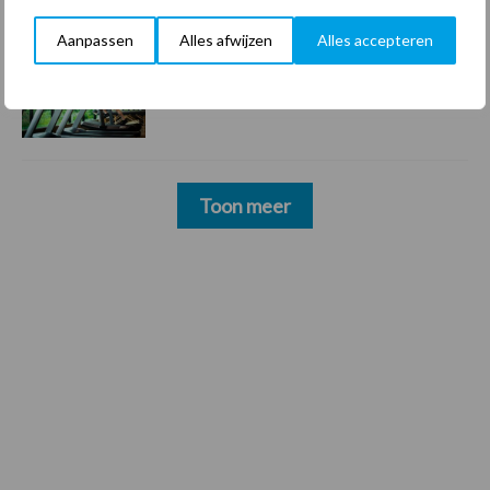
Aanpassen
Alles afwijzen
Alles accepteren
22 dec
Sportschool Saints & Stars moet
oud-schoonmakers alsnog betalen
Toon meer