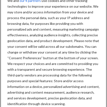
We and
our 4 partners
use cookies and other tracking
technologies to improve your experience on our website. We
Primaire
may store and/or access information from your device and
Recent nieuws
Partner nieuws
process the personal data, such as your IP address and
Sidebar
browsing data, for purposes like providing you with
30 dec
Hervorming flexibele
personalized ads and content, measuring marketing campaign
arbeidscontracten kent mitsen en
effectiveness, analyzing audience insights, collecting precise
maren
geolocation data, and product development. Please note that
your consent will be valid across all our subdomains. You can
29 dec
Freddy van de Ridder Cleaners:
change or withdraw your consent at any time by clicking the
“Glazenwassen zit in m’n bloed,
“Consent Preferences” button at the bottom of your screen.
maar innoveren is mijn toekomst”
We respect your choices and are committed to providing you
with a transparent and secure browsing experience. The
third-party vendors are processing data for the following
24 dec
Friendship Sports Centre maakt
purposes and special features: Store and/or access
vrienden voor het leven
information on a device, personalized advertising and content,
advertising and content measurement, audience research,
and services development, precise geolocation data, and
23 dec
Business Apps: breng rust in de
identification through device scanning.
schoonmaakchaos