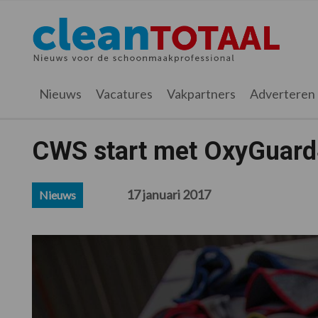
Spring
Door
Spring
Spring
naar
naar
naar
naar
Cleantotaal.nl
Het
de
de
de
de
hoofdnavigatie
hoofd
eerste
voettekst
laatste
inhoud
sidebar
nieuws
Nieuws
Vacatures
Vakpartners
Adverteren
voor
de
professionele
CWS start met OxyGuard
schoonmaak
17 januari 2017
Nieuws