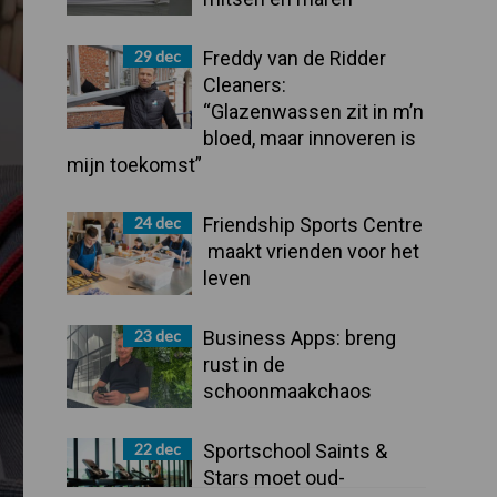
29 dec
Freddy van de Ridder
Cleaners:
“Glazenwassen zit in m’n
bloed, maar innoveren is
mijn toekomst”
24 dec
Friendship Sports Centre
maakt vrienden voor het
leven
23 dec
Business Apps: breng
rust in de
schoonmaakchaos
22 dec
Sportschool Saints &
Stars moet oud-