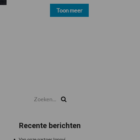
schoonmakers alsnog
betalen
Toon meer
Zoeken...
Zoek
Recente berichten
Van onze partner Innovi