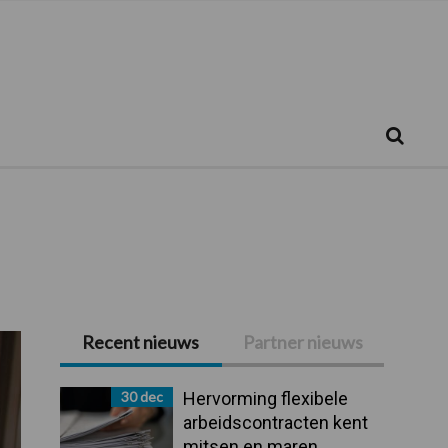
Zoeken...
Zoek
Recent nieuws
Partner nieuws
Primaire
Sidebar
30 dec
Hervorming flexibele
arbeidscontracten kent
mitsen en maren