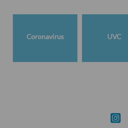
Coronavirus
UVC
Footer