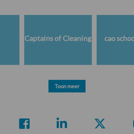
Captains of Cleaning
cao scho
Toon meer