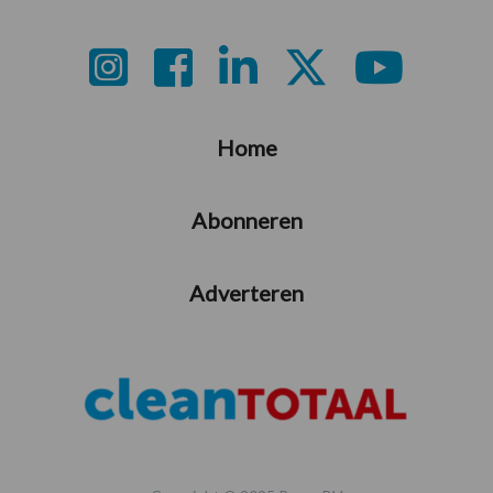
Footer
Home
Abonneren
Adverteren