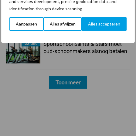
and services development, precise geolocation data, and
identification through device scanning.
23 dec
Business Apps: breng rust in de
schoonmaakchaos
Aanpassen
Alles afwijzen
Alles accepteren
22 dec
Sportschool Saints & Stars moet
oud-schoonmakers alsnog betalen
Toon meer