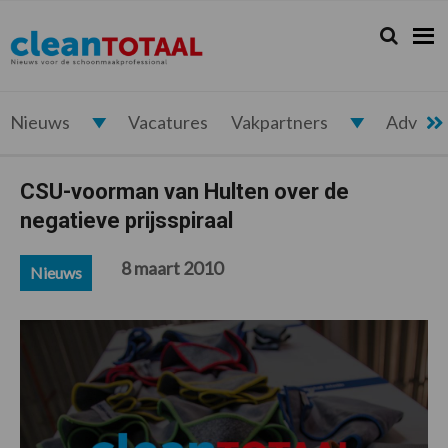
Spring
Door
Spring
Spring
naar
naar
naar
naar
Zoeken...
Zoek
Cleantotaal.nl
Het
de
de
de
de
hoofdnavigatie
hoofd
eerste
voettekst
laatste
inhoud
sidebar
nieuws
voor
Nieuws
Vacatures
Vakpartners
Advert
de
professionele
CSU-voorman van Hulten over de
schoonmaak
negatieve prijsspiraal
8 maart 2010
Nieuws