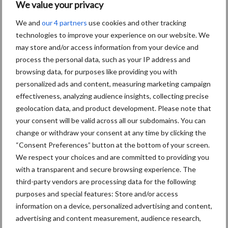
We value your privacy
Toon meer
We and
our 4 partners
use cookies and other tracking
technologies to improve your experience on our website. We
may store and/or access information from your device and
process the personal data, such as your IP address and
Primaire
Recent nieuws
Partner nieuws
browsing data, for purposes like providing you with
personalized ads and content, measuring marketing campaign
Sidebar
effectiveness, analyzing audience insights, collecting precise
30 dec
Hervorming flexibele
geolocation data, and product development. Please note that
arbeidscontracten kent mitsen en
your consent will be valid across all our subdomains. You can
maren
change or withdraw your consent at any time by clicking the
“Consent Preferences” button at the bottom of your screen.
29 dec
Freddy van de Ridder Cleaners:
We respect your choices and are committed to providing you
“Glazenwassen zit in m’n bloed,
with a transparent and secure browsing experience. The
maar innoveren is mijn toekomst”
third-party vendors are processing data for the following
purposes and special features: Store and/or access
24 dec
Friendship Sports Centre maakt
information on a device, personalized advertising and content,
vrienden voor het leven
advertising and content measurement, audience research,