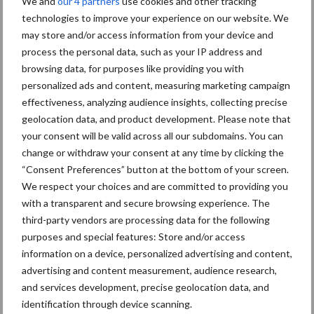
We and
our 4 partners
use cookies and other tracking
Hervorming flexibele
technologies to improve your experience on our website. We
arbeidscontracten kent
may store and/or access information from your device and
mitsen en maren
process the personal data, such as your IP address and
browsing data, for purposes like providing you with
personalized ads and content, measuring marketing campaign
effectiveness, analyzing audience insights, collecting precise
Thema's
Vakpartners
geolocation data, and product development. Please note that
your consent will be valid across all our subdomains. You can
change or withdraw your consent at any time by clicking the
“Consent Preferences” button at the bottom of your screen.
We respect your choices and are committed to providing you
Coronavirus
UVC
with a transparent and secure browsing experience. The
third-party vendors are processing data for the following
purposes and special features: Store and/or access
information on a device, personalized advertising and content,
advertising and content measurement, audience research,
Toon meer
and services development, precise geolocation data, and
identification through device scanning.