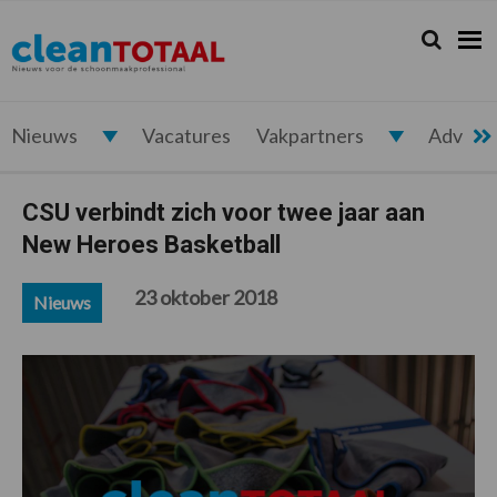
Spring
Door
Spring
Spring
naar
naar
naar
naar
Zoeken...
Zoek
Cleantotaal.nl
Het
de
de
de
de
hoofdnavigatie
hoofd
eerste
voettekst
laatste
inhoud
sidebar
nieuws
voor
Nieuws
Vacatures
Vakpartners
Advert
de
professionele
CSU verbindt zich voor twee jaar aan
schoonmaak
New Heroes Basketball
23 oktober 2018
Nieuws