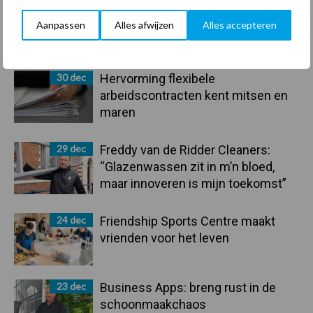
Aanpassen
Alles afwijzen
Alles accepteren
Primaire
Recent nieuws
Partner nieuws
Sidebar
30 dec
Hervorming flexibele
arbeidscontracten kent mitsen en
maren
29 dec
Freddy van de Ridder Cleaners:
“Glazenwassen zit in m’n bloed,
maar innoveren is mijn toekomst”
24 dec
Friendship Sports Centre maakt
vrienden voor het leven
23 dec
Business Apps: breng rust in de
schoonmaakchaos