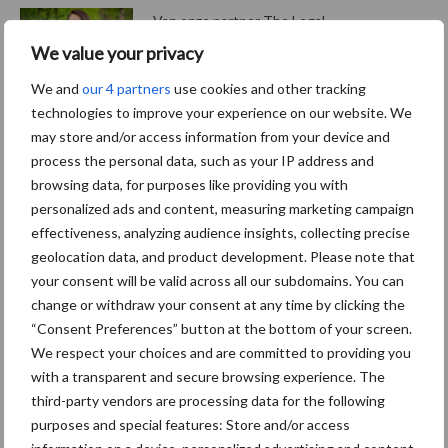
Van onze partner The Legal
Company
We value your privacy
Bescherming van
We and
our 4 partners
use cookies and other tracking
persoonsgegevens: grip op
technologies to improve your experience on our website. We
de risico’s
may store and/or access information from your device and
process the personal data, such as your IP address and
Hervorming flexibele
browsing data, for purposes like providing you with
arbeidscontracten kent
personalized ads and content, measuring marketing campaign
mitsen en maren
effectiveness, analyzing audience insights, collecting precise
geolocation data, and product development. Please note that
your consent will be valid across all our subdomains. You can
change or withdraw your consent at any time by clicking the
“Consent Preferences” button at the bottom of your screen.
Thema's
Vakpartners
We respect your choices and are committed to providing you
with a transparent and secure browsing experience. The
third-party vendors are processing data for the following
purposes and special features: Store and/or access