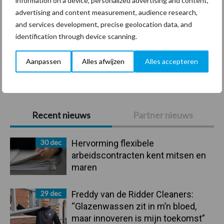
information on a device, personalized advertising and content,
Coronavirus
UVC
advertising and content measurement, audience research,
and services development, precise geolocation data, and
identification through device scanning.
Aanpassen
Alles afwijzen
Alles accepteren
Toon meer
Primaire
Recent nieuws
Partner nieuws
Sidebar
30 dec
Hervorming flexibele
arbeidscontracten kent mitsen en
maren
29 dec
Freddy van de Ridder Cleaners:
“Glazenwassen zit in m’n bloed,
maar innoveren is mijn toekomst”