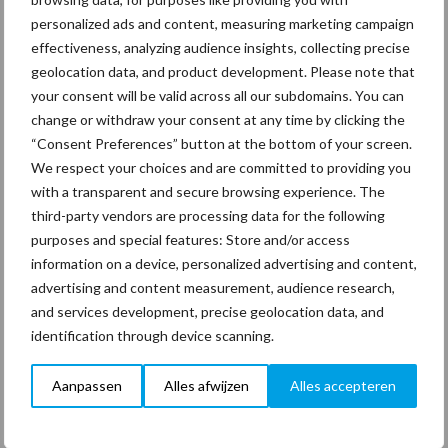
personalized ads and content, measuring marketing campaign
effectiveness, analyzing audience insights, collecting precise
geolocation data, and product development. Please note that
Coronavirus
UVC
your consent will be valid across all our subdomains. You can
change or withdraw your consent at any time by clicking the
“Consent Preferences” button at the bottom of your screen.
We respect your choices and are committed to providing you
with a transparent and secure browsing experience. The
Toon meer
third-party vendors are processing data for the following
purposes and special features: Store and/or access
information on a device, personalized advertising and content,
advertising and content measurement, audience research,
Primaire
Recent nieuws
Partner nieuws
and services development, precise geolocation data, and
Sidebar
identification through device scanning.
30 dec
Hervorming flexibele
Aanpassen
Alles afwijzen
Alles accepteren
arbeidscontracten kent mitsen en
maren