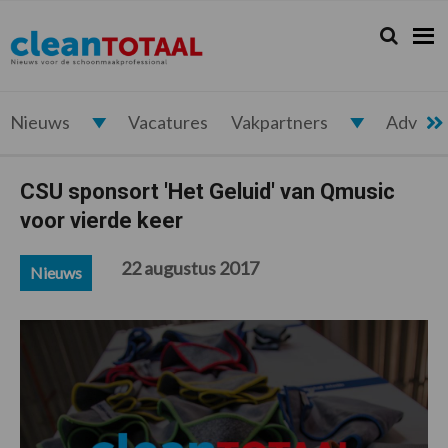
Spring
Door
Spring
Spring
naar
naar
naar
naar
Zoeken...
Zoek
Cleantotaal.nl
Het
de
de
de
de
hoofdnavigatie
hoofd
eerste
voettekst
laatste
inhoud
sidebar
nieuws
voor
Nieuws
Vacatures
Vakpartners
Advert
de
professionele
CSU sponsort 'Het Geluid' van Qmusic
schoonmaak
voor vierde keer
22 augustus 2017
Nieuws