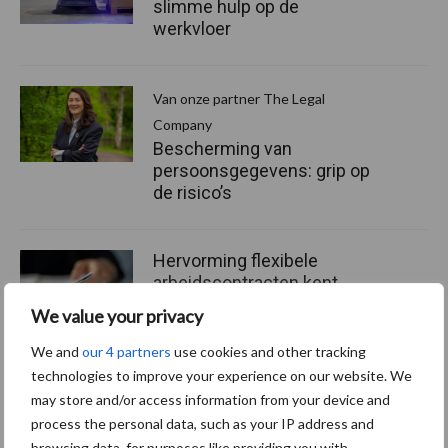
slimme hulp op de
werkvloer
Van onze partner The Legal
Company
Bescherming van
persoonsgegevens: grip op
de risico’s
Hervorming flexibele
arbeidscontracten kent
mitsen en maren
We value your privacy
We and
our 4 partners
use cookies and other tracking
technologies to improve your experience on our website. We
may store and/or access information from your device and
Thema's
Vakpartners
process the personal data, such as your IP address and
browsing data, for purposes like providing you with