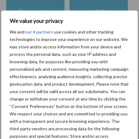
Coronavirus
UVC
We value your privacy
We and
our 4 partners
use cookies and other tracking
technologies to improve your experience on our website. We
may store and/or access information from your device and
Toon meer
process the personal data, such as your IP address and
browsing data, for purposes like providing you with
personalized ads and content, measuring marketing campaign
Primaire
effectiveness, analyzing audience insights, collecting precise
Recent nieuws
Partner nieuws
geolocation data, and product development. Please note that
Sidebar
your consent will be valid across all our subdomains. You can
30 dec
Hervorming flexibele
change or withdraw your consent at any time by clicking the
arbeidscontracten kent mitsen en
“Consent Preferences” button at the bottom of your screen.
maren
We respect your choices and are committed to providing you
with a transparent and secure browsing experience. The
third-party vendors are processing data for the following
29 dec
Freddy van de Ridder Cleaners:
purposes and special features: Store and/or access
“Glazenwassen zit in m’n bloed,