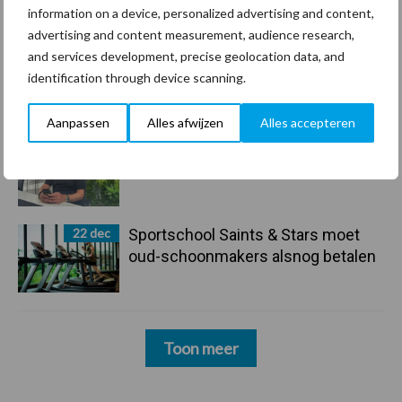
information on a device, personalized advertising and content,
maar innoveren is mijn toekomst”
advertising and content measurement, audience research,
and services development, precise geolocation data, and
24 dec
Friendship Sports Centre maakt
identification through device scanning.
vrienden voor het leven
Aanpassen
Alles afwijzen
Alles accepteren
23 dec
Business Apps: breng rust in de
schoonmaakchaos
22 dec
Sportschool Saints & Stars moet
oud-schoonmakers alsnog betalen
Toon meer