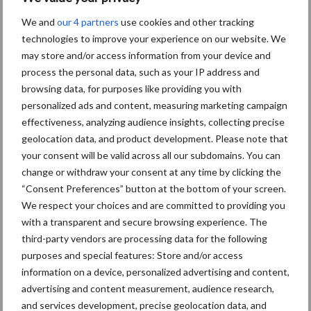
Toon meer
We and
our 4 partners
use cookies and other tracking
technologies to improve your experience on our website. We
may store and/or access information from your device and
Primaire
process the personal data, such as your IP address and
Recent nieuws
Partner nieuws
browsing data, for purposes like providing you with
Sidebar
personalized ads and content, measuring marketing campaign
30 dec
Hervorming flexibele
effectiveness, analyzing audience insights, collecting precise
arbeidscontracten kent mitsen en
geolocation data, and product development. Please note that
maren
your consent will be valid across all our subdomains. You can
change or withdraw your consent at any time by clicking the
“Consent Preferences” button at the bottom of your screen.
29 dec
Freddy van de Ridder Cleaners:
We respect your choices and are committed to providing you
“Glazenwassen zit in m’n bloed,
with a transparent and secure browsing experience. The
maar innoveren is mijn toekomst”
third-party vendors are processing data for the following
purposes and special features: Store and/or access
24 dec
Friendship Sports Centre maakt
information on a device, personalized advertising and content,
vrienden voor het leven
advertising and content measurement, audience research,
and services development, precise geolocation data, and