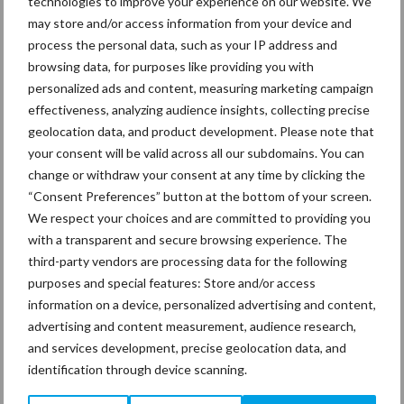
technologies to improve your experience on our website. We
Recent nieuws
Partner nieuws
may store and/or access information from your device and
Sidebar
process the personal data, such as your IP address and
30 dec
Hervorming flexibele
browsing data, for purposes like providing you with
arbeidscontracten kent mitsen en
personalized ads and content, measuring marketing campaign
maren
effectiveness, analyzing audience insights, collecting precise
geolocation data, and product development. Please note that
29 dec
Freddy van de Ridder Cleaners:
your consent will be valid across all our subdomains. You can
“Glazenwassen zit in m’n bloed,
change or withdraw your consent at any time by clicking the
maar innoveren is mijn toekomst”
“Consent Preferences” button at the bottom of your screen.
We respect your choices and are committed to providing you
with a transparent and secure browsing experience. The
24 dec
Friendship Sports Centre maakt
third-party vendors are processing data for the following
vrienden voor het leven
purposes and special features: Store and/or access
information on a device, personalized advertising and content,
advertising and content measurement, audience research,
23 dec
Business Apps: breng rust in de
and services development, precise geolocation data, and
schoonmaakchaos
identification through device scanning.