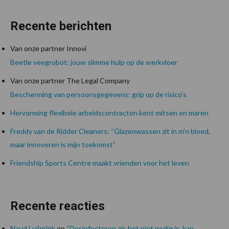
Recente berichten
Van onze partner Innovi
Beetle veegrobot: jouw slimme hulp op de werkvloer
Van onze partner The Legal Company
Bescherming van persoonsgegevens: grip op de risico’s
Hervorming flexibele arbeidscontracten kent mitsen en maren
Freddy van de Ridder Cleaners: “Glazenwassen zit in m’n bloed,
maar innoveren is mijn toekomst”
Friendship Sports Centre maakt vrienden voor het leven
Recente reacties
Naud Luijerink
op
“Desinfecteren als het niet nodig is, kan