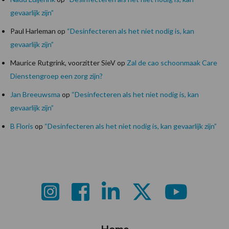
gevaarlijk zijn”
Paul Harleman
op
“Desinfecteren als het niet nodig is, kan
gevaarlijk zijn”
Maurice Rutgrink, voorzitter SieV
op
Zal de cao schoonmaak Care
Dienstengroep een zorg zijn?
Jan Breeuwsma
op
“Desinfecteren als het niet nodig is, kan
gevaarlijk zijn”
B Floris
op
“Desinfecteren als het niet nodig is, kan gevaarlijk zijn”
Footer
Home