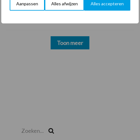
22 dec
Sportschool Saints & Stars moet
Aanpassen
Alles afwijzen
Alles accepteren
oud-schoonmakers alsnog betalen
Toon meer
Zoeken...
Zoek