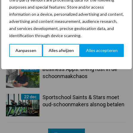
purposes and special features: Store and/or access
29 dec
Freddy van de Ridder Cleaners:
information on a device, personalized advertising and content,
“Glazenwassen zit in m’n bloed,
advertising and content measurement, audience research,
maar innoveren is mijn toekomst”
and services development, precise geolocation data, and
identification through device scanning.
24 dec
Friendship Sports Centre maakt
vrienden voor het leven
Aanpassen
Alles afwijzen
Alles accepteren
23 dec
Business Apps: breng rust in de
schoonmaakchaos
22 dec
Sportschool Saints & Stars moet
oud-schoonmakers alsnog betalen