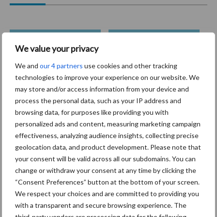
We value your privacy
Coronavirus
UVC
We and
our 4 partners
use cookies and other tracking
technologies to improve your experience on our website. We
may store and/or access information from your device and
process the personal data, such as your IP address and
Toon meer
browsing data, for purposes like providing you with
personalized ads and content, measuring marketing campaign
effectiveness, analyzing audience insights, collecting precise
geolocation data, and product development. Please note that
Primaire
Recent nieuws
Partner nieuws
your consent will be valid across all our subdomains. You can
Sidebar
change or withdraw your consent at any time by clicking the
“Consent Preferences” button at the bottom of your screen.
30 dec
Hervorming flexibele
We respect your choices and are committed to providing you
arbeidscontracten kent mitsen en
with a transparent and secure browsing experience. The
maren
third-party vendors are processing data for the following